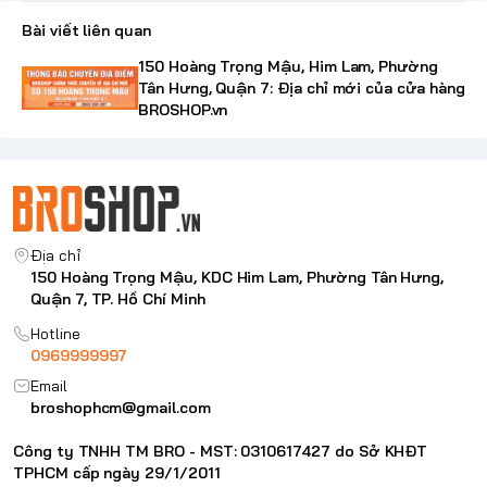
Bài viết liên quan
150 Hoàng Trọng Mậu, Him Lam, Phường
Tân Hưng, Quận 7: Địa chỉ mới của cửa hàng
BROSHOP.vn
Địa chỉ
150 Hoàng Trọng Mậu, KDC Him Lam, Phường Tân Hưng,
Quận 7, TP. Hồ Chí Minh
Hotline
0969999997
Email
broshophcm@gmail.com
Công ty TNHH TM BRO - MST: 0310617427 do Sở KHĐT
TPHCM cấp ngày 29/1/2011