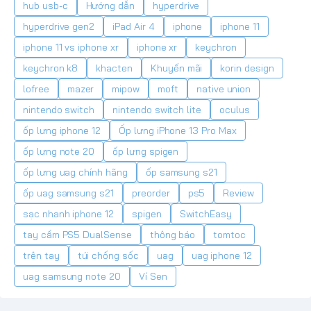
hub usb-c
Hướng dẫn
hyperdrive
hyperdrive gen2
iPad Air 4
iphone
iphone 11
iphone 11 vs iphone xr
iphone xr
keychron
keychron k8
khacten
Khuyến mãi
korin design
lofree
mazer
mipow
moft
native union
nintendo switch
nintendo switch lite
oculus
ốp lưng iphone 12
Ốp lưng iPhone 13 Pro Max
ốp lưng note 20
ốp lưng spigen
ốp lưng uag chính hãng
ốp samsung s21
ốp uag samsung s21
preorder
ps5
Review
sạc nhanh iphone 12
spigen
SwitchEasy
tay cầm PS5 DualSense
thông báo
tomtoc
trên tay
túi chống sốc
uag
uag iphone 12
uag samsung note 20
Ví Sen