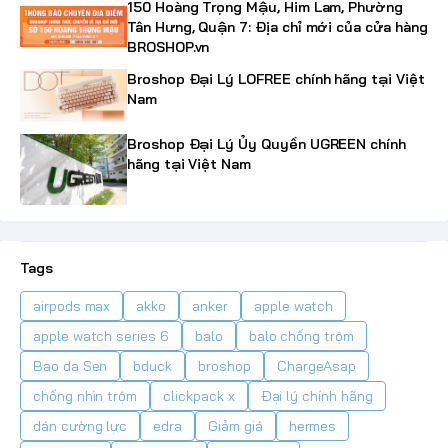
150 Hoàng Trọng Mậu, Him Lam, Phường
Tân Hưng, Quận 7: Địa chỉ mới của cửa hàng
BROSHOP.vn
Broshop Đại Lý LOFREE chính hãng tại Việt
Nam
Broshop Đại Lý Ủy Quyền UGREEN chính
hãng tại Việt Nam
Tags
airpods max
akko
anker
apple watch
apple watch series 6
balo
balo chống trộm
Bao da Sen
bduck
broshop
ChargeAsap
chống nhìn trộm
clickpack x
Đại lý chính hãng
dán cường lực
edra
Giảm giá
hermes