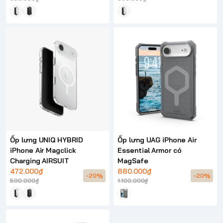
Ốp lưng UNIQ HYBRID
Ốp lưng UAG iPhone Air
iPhone Air Magclick
Essential Armor có
Charging AIRSUIT
MagSafe
472.000₫
880.000₫
-20%
-20%
590.000₫
1.100.000₫