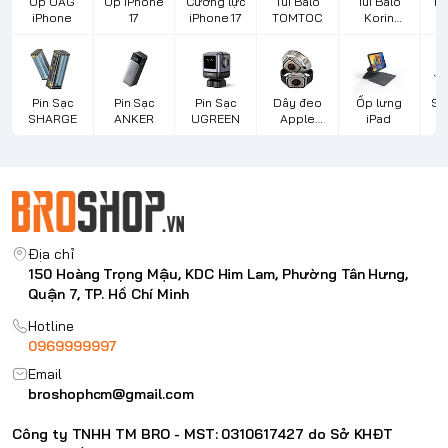
Ốp UAG
Ốp iPhone
Cường lực
Túi Balo
Túi Balo
Bà
iPhone
17
iPhone 17
TOMTOC
Korin
Design
L
Pin Sạc
Pin Sạc
Pin Sạc
Dây đeo
Ốp lưng
Sạ
SHARGE
ANKER
UGREEN
Apple
iPad
d
Watch
Địa chỉ
150 Hoàng Trọng Mậu, KDC Him Lam, Phường Tân Hưng,
Quận 7, TP. Hồ Chí Minh
Hotline
0969999997
Email
broshophcm@gmail.com
Công ty TNHH TM BRO - MST: 0310617427 do Sở KHĐT