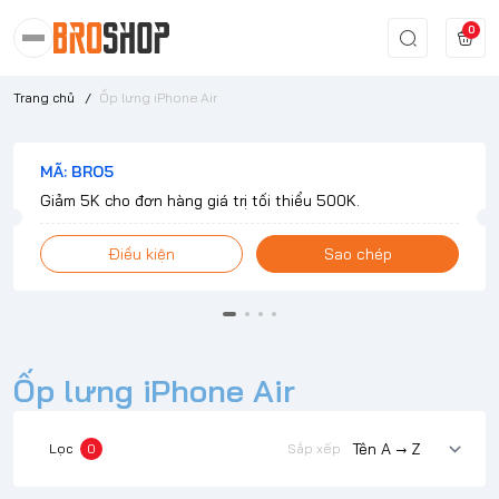
0
Trang chủ
/
Ốp lưng iPhone Air
MÃ: BRO5
Giảm 5K cho đơn hàng giá trị tối thiểu 500K.
Điều kiện
Sao chép
Ốp lưng iPhone Air
Lọc
0
Sắp xếp