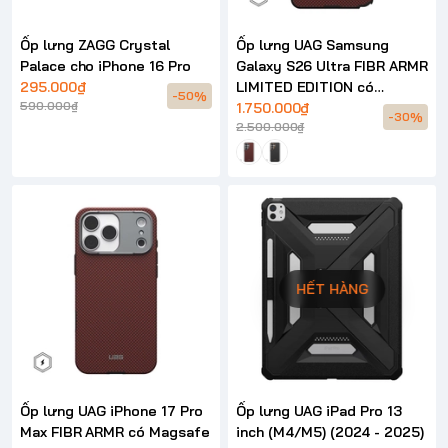
Ốp lưng ZAGG Crystal
Ốp lưng UAG Samsung
Palace cho iPhone 16 Pro
Galaxy S26 Ultra FIBR ARMR
295.000₫
LIMITED EDITION có
-50%
590.000₫
Magsafe
1.750.000₫
-30%
2.500.000₫
HẾT HÀNG
Ốp lưng UAG iPhone 17 Pro
Ốp lưng UAG iPad Pro 13
Max FIBR ARMR có Magsafe
inch (M4/M5) (2024 - 2025)