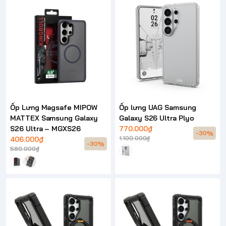
Ốp Lưng Magsafe MIPOW
Ốp lưng UAG Samsung
MATTEX Samsung Galaxy
Galaxy S26 Ultra Plyo
S26 Ultra – MGXS26
770.000₫
-30%
1.100.000₫
406.000₫
-30%
580.000₫