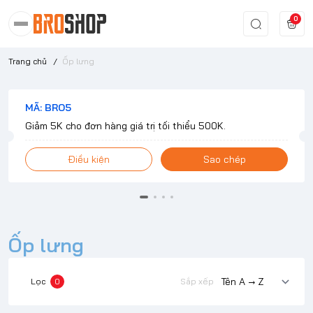
0
Trang chủ
/
Ốp lưng
MÃ: BRO5
Giảm 5K cho đơn hàng giá trị tối thiểu 500K.
Điều kiện
Sao chép
Ốp lưng
Lọc
0
Sắp xếp