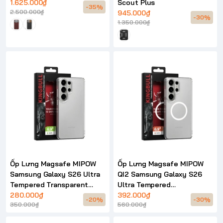
1.625.000₫
Scout Plus
-35%
2.500.000₫
945.000₫
-30%
1.350.000₫
Ốp Lưng Magsafe MIPOW
Ốp Lưng Magsafe MIPOW
Samsung Galaxy S26 Ultra
QI2 Samsung Galaxy S26
Tempered Transparent
Ultra Tempered
(BAYER GERMANY) – PS26
280.000₫
Transparent (BAYER
392.000₫
-20%
-30%
350.000₫
560.000₫
GERMANY) – MGCS26