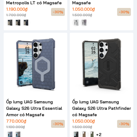
Metropolis LT có Magsafe
Magsafe
1.190.000₫
1.050.000₫
-30%
-30%
1.700.000₫
1.500.000₫
Ốp lưng UAG Samsung
Ốp lưng UAG Samsung
Galaxy S26 Ultra Essential
Galaxy S26 Ultra Pathfinder
Armor có Magsafe
có Magsafe
770.000₫
1.050.000₫
-30%
-30%
1.100.000₫
1.500.000₫
+2