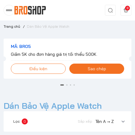
0
Trang chủ
/
Dán Bảo Vệ Apple Watch
MÃ: BRO5
Giảm 5K cho đơn hàng giá trị tối thiểu 500K.
Điều kiện
Sao chép
Dán Bảo Vệ Apple Watch
Lọc
0
Sắp xếp