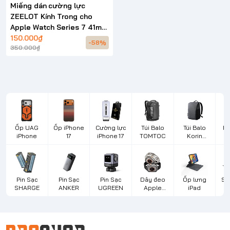
Miếng dán cường lực
ZEELOT Kính Trong cho
Apple Watch Series 7 41mm
45mm
150.000₫
-58%
350.000₫
Ốp UAG
Ốp iPhone
Cường lực
Túi Balo
Túi Balo
Bà
iPhone
17
iPhone 17
TOMTOC
Korin
Design
L
Pin Sạc
Pin Sạc
Pin Sạc
Dây đeo
Ốp lưng
Sạ
SHARGE
ANKER
UGREEN
Apple
iPad
d
Watch