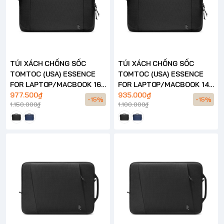
TÚI XÁCH CHỐNG SỐC
TÚI XÁCH CHỐNG SỐC
TOMTOC (USA) ESSENCE
TOMTOC (USA) ESSENCE
FOR LAPTOP/MACBOOK 16
FOR LAPTOP/MACBOOK 14
INCH – A34
977.500₫
INCH – A34
935.000₫
-15%
-15%
1.150.000₫
1.100.000₫