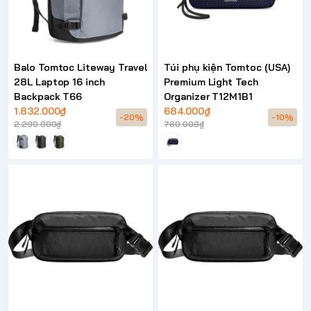
Balo Tomtoc Liteway Travel
Túi phụ kiện Tomtoc (USA)
28L Laptop 16 inch
Premium Light Tech
Backpack T66
Organizer T12M1B1
1.832.000₫
684.000₫
-20%
-10%
2.290.000₫
760.000₫