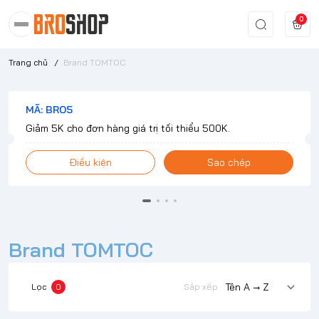
0
Trang chủ
/
Brand TOMTOC
MÃ: BRO5
Giảm 5K cho đơn hàng giá trị tối thiểu 500K.
Điều kiện
Sao chép
Brand TOMTOC
Lọc
0
Sắp xếp