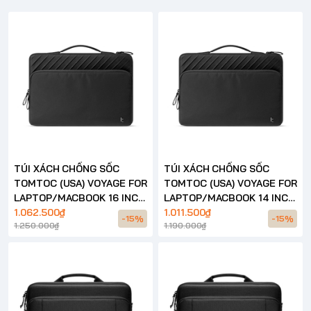
TÚI XÁCH CHỐNG SỐC
TÚI XÁCH CHỐNG SỐC
TOMTOC (USA) VOYAGE FOR
TOMTOC (USA) VOYAGE FOR
LAPTOP/MACBOOK 16 INCH
LAPTOP/MACBOOK 14 INCH
– A24
1.062.500₫
– A24
1.011.500₫
-15%
-15%
1.250.000₫
1.190.000₫