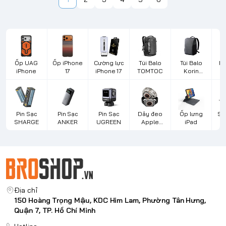
Ốp UAG
Ốp iPhone
Cường lực
Túi Balo
Túi Balo
Bà
iPhone
17
iPhone 17
TOMTOC
Korin
Design
L
Pin Sạc
Pin Sạc
Pin Sạc
Dây đeo
Ốp lưng
Sạ
SHARGE
ANKER
UGREEN
Apple
iPad
d
Watch
Địa chỉ
150 Hoàng Trọng Mậu, KDC Him Lam, Phường Tân Hưng,
Quận 7, TP. Hồ Chí Minh