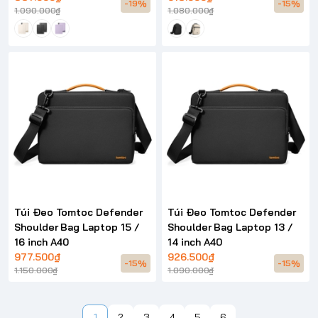
-19%
-15%
1.090.000₫
1.080.000₫
Túi Đeo Tomtoc Defender
Túi Đeo Tomtoc Defender
Shoulder Bag Laptop 15 /
Shoulder Bag Laptop 13 /
16 inch A40
14 inch A40
977.500₫
926.500₫
-15%
-15%
1.150.000₫
1.090.000₫
1
2
3
4
5
6