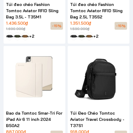
Túi đeo chéo Fashion
Túi đeo chéo Fashion
Tomtoc Aviator RFID Sling
Tomtoc Aviator RFID Sling
Bag 3.5L - T35M1
Bag 2.5L T35S2
1.436.500₫
1.351.500₫
-15%
-15%
1.690.000₫
1.590.000₫
+2
+2
Bao da Tomtoc Smar-Tri For
Túi Đeo Chéo Tomtoc
iPad Air 6 11 inch 2024
Aviator Travel Crossbody -
B50A2
T37S1
887.000₫
918.000₫