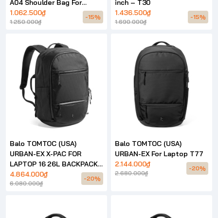
A04 Shoulder Bag For
inch – T30
Laptop Universial – A04
1.062.500₫
1.436.500₫
-15%
-15%
1.250.000₫
1.690.000₫
Balo TOMTOC (USA)
Balo TOMTOC (USA)
URBAN-EX X-PAC FOR
URBAN-EX For Laptop T77
LAPTOP 16 26L BACKPACK
2.144.000₫
-20%
2.680.000₫
– T77
4.864.000₫
-20%
6.080.000₫