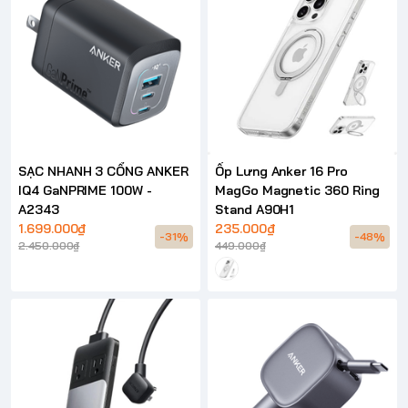
SẠC NHANH 3 CỔNG ANKER
Ốp Lưng Anker 16 Pro
IQ4 GaNPRIME 100W -
MagGo Magnetic 360 Ring
A2343
Stand A90H1
1.699.000₫
235.000₫
-31%
-48%
2.450.000₫
449.000₫