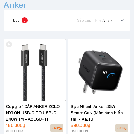
Anker
Lọc
0
Sắp xếp
Copy of CÁP ANKER ZOLO
Sạc Nhanh Anker 45W
NYLON USB-C TO USB-C
Smart GaN (Màn hình hiển
240W 1M - A8060H11
thị) - A121D
180.000₫
590.000₫
-40%
-31%
300.000₫
850.000₫