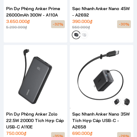
Pin Dự Phòng Anker Prime
Sạc Nhanh Anker Nano 45W
26000mAh 300W - A110A
- A2692
3.650.000₫
390.000₫
-32%
-30%
5.290.000₫
550.000₫
Pin Dự Phòng Anker Zolo
Sạc Nhanh Anker Nano 35W
22.5W 20000 Tích Hợp Cáp
Tích Hợp Cáp USB-C -
USB-C A110E
A2658
750.000₫
690.000₫
-35%
-26%