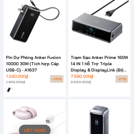
Pin Dự Phòng Anker Fusion
Trạm Sạc Anker Prime 160W
10000 30W (Tích hợp Cáp
14 IN 1 Hỗ Trợ Triple
USB-C) - A1637
Display & DisplayLink (Bộ
1.040.000₫
chuyển đổi Hub) - A83B3
7.590.000₫
-26%
-21%
1.400.000₫
9.500.000₫
HẾT HÀNG