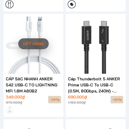
HẾT HÀNG
CÁP SẠC NHANH ANKER
Cáp Thunderbolt 5 ANKER
542 USB-C TO LIGHTNING
Prime USB-C To USB-C
MFI 1.8M A80B2
(0.5M, 80Gbps, 240W) -
349.000₫
A84N1
690.000₫
-26%
-40%
470.000₫
1.150.000₫