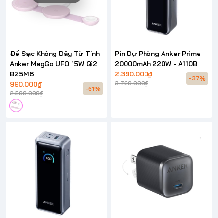
Đế Sạc Không Dây Từ Tính
Pin Dự Phòng Anker Prime
Anker MagGo UFO 15W Qi2
20000mAh 220W - A110B
B25M8
2.390.000₫
-37%
3.790.000₫
990.000₫
-61%
2.500.000₫