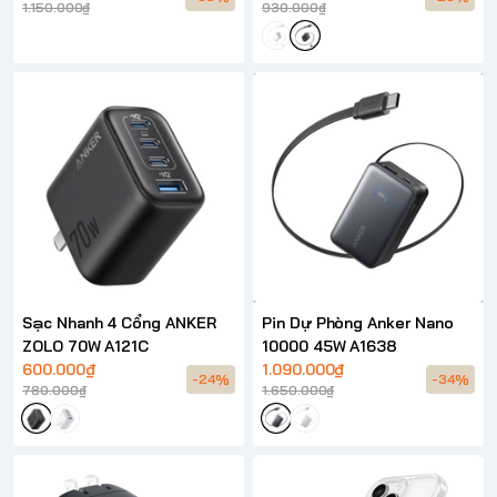
1.150.000₫
930.000₫
Sạc Nhanh 4 Cổng ANKER
Pin Dự Phòng Anker Nano
ZOLO 70W A121C
10000 45W A1638
600.000₫
1.090.000₫
-24%
-34%
780.000₫
1.650.000₫