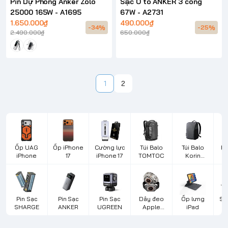
Pin Dự Phòng Anker Zolo
Sạc Ô tô ANKER 3 cổng
25000 165W - A1695
67W - A2731
1.650.000₫
490.000₫
-34%
-25%
2.490.000₫
650.000₫
1
2
Ốp UAG
Ốp iPhone
Cường lực
Túi Balo
Túi Balo
Bà
iPhone
17
iPhone 17
TOMTOC
Korin
Design
L
Pin Sạc
Pin Sạc
Pin Sạc
Dây đeo
Ốp lưng
Sạ
SHARGE
ANKER
UGREEN
Apple
iPad
d
Watch