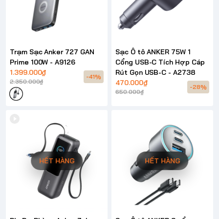
Trạm Sạc Anker 727 GAN
Sạc Ô tô ANKER 75W 1
Prime 100W - A9126
Cổng USB-C Tích Hợp Cáp
1.399.000₫
Rút Gọn USB-C - A2738
-41%
2.350.000₫
470.000₫
-28%
650.000₫
HẾT HÀNG
HẾT HÀNG