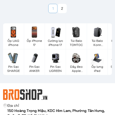
1
2
Ốp UAG
Ốp iPhone
Cường lực
Túi Balo
Túi Balo
Bà
iPhone
17
iPhone 17
TOMTOC
Korin
Design
L
Pin Sạc
Pin Sạc
Pin Sạc
Dây đeo
Ốp lưng
Sạ
SHARGE
ANKER
UGREEN
Apple
iPad
d
Watch
Địa chỉ
150 Hoàng Trọng Mậu, KDC Him Lam, Phường Tân Hưng,