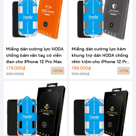
Miếng dán cường lực HODA
Miếng dán cường lực kèm
chống bám vân tay có viền
khung trợ dán HODA chống
đen cho iPhone 12 Pro Max
nhìn trộm cho iPhone 12 Pro
179.000₫
Max
199.000₫
-55%
-61%
390.000₫
500.000₫