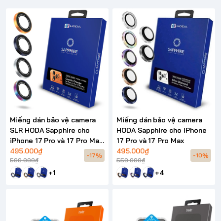
Miếng dán bảo vệ camera
Miếng dán bảo vệ camera
SLR HODA Sapphire cho
HODA Sapphire cho iPhone
iPhone 17 Pro và 17 Pro Max
17 Pro và 17 Pro Max
(Monocular Like Design)
495.000₫
495.000₫
-17%
-10%
590.000₫
550.000₫
+1
+4