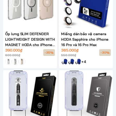
Ốp lưng SLIM DEFENDER
Miếng dán bảo vệ camera
LIGHTWEIGHT DESIGN WITH
HODA Sapphire cho iPhone
MAGNET HODA cho iPhone
16 Pro và 16 Pro Max
16 Series
390.000₫
385.000₫
-35%
-30%
600.000₫
550.000₫
+4