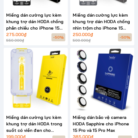
Miếng dán cường lực kèm
Miếng dán cường lực kèm
khung trợ dán HODA chống
khung trợ dán HODA chống
phản chiếu cho iPhone 15
nhìn trộm cho iPhone 15
series
275.000₫
series
250.000₫
-50%
-50%
550.000₫
500.000₫
Miếng dán cường lực kèm
Miếng dán bảo vệ camera
khung trợ dán HODA trong
HODA Sapphire cho iPhone
suốt có viền đen cho
15 Pro và 15 Pro Max
iPhone 15 series
199.000₫
385.000₫