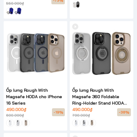
-73%
550.000₫
Ốp lưng Rough With
Ốp lưng Rough With
Magsafe HODA cho iPhone
Magsafe 360 Foldable
16 Series
Ring-Holder Stand HODA
490.000₫
cho iPhone 16 Series
490.000₫
-19%
-38%
600.000₫
790.000₫