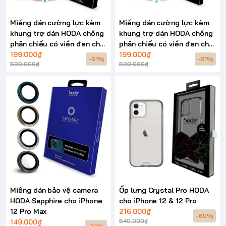
Miếng dán cường lực kèm
Miếng dán cường lực kèm
khung trợ dán HODA chống
khung trợ dán HODA chống
phản chiếu có viền đen cho
phản chiếu có viền đen cho
iPhone 12 Pro Max
199.000₫
iPhone 13 Pro Max
199.000₫
-61%
-61%
500.000₫
500.000₫
Miếng dán bảo vệ camera
Ốp lưng Crystal Pro HODA
HODA Sapphire cho iPhone
cho iPhone 12 & 12 Pro
12 Pro Max
216.000₫
-60%
540.000₫
149.000₫