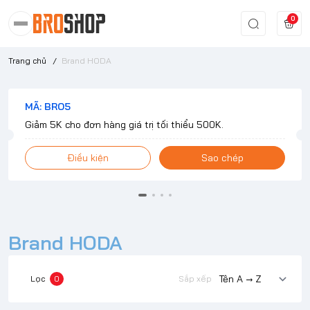
0
Trang chủ
/
Brand HODA
MÃ: BRO5
Giảm 5K cho đơn hàng giá trị tối thiểu 500K.
Điều kiện
Sao chép
Brand HODA
Lọc
0
Sắp xếp