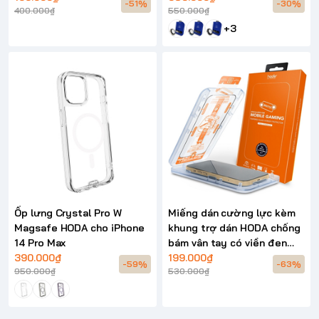
-51%
-30%
400.000₫
550.000₫
+3
Ốp lưng Crystal Pro W
Miếng dán cường lực kèm
Magsafe HODA cho iPhone
khung trợ dán HODA chống
14 Pro Max
bám vân tay có viền đen
390.000₫
cho iPhone 14 series
199.000₫
-59%
-63%
950.000₫
530.000₫