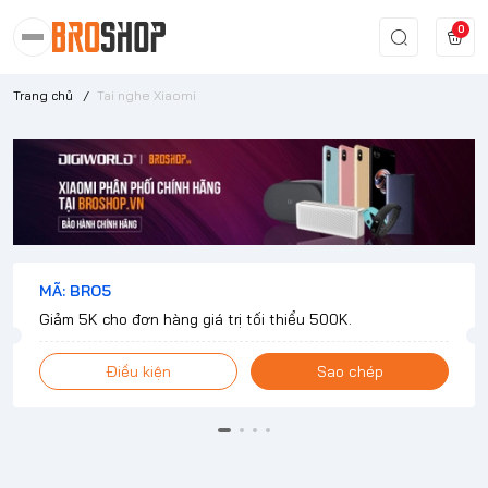
0
Trang chủ
/
Tai nghe Xiaomi
MÃ: BRO5
Giảm 5K cho đơn hàng giá trị tối thiểu 500K.
Điều kiện
Sao chép