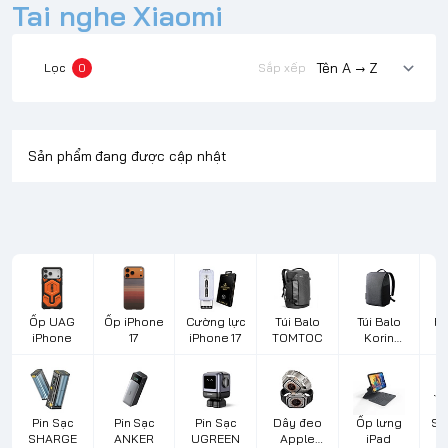
Tai nghe Xiaomi
Lọc
0
Sắp xếp
Sản phẩm đang được cập nhật
Ốp UAG
Ốp iPhone
Cường lực
Túi Balo
Túi Balo
Bà
iPhone
17
iPhone 17
TOMTOC
Korin
Design
L
Pin Sạc
Pin Sạc
Pin Sạc
Dây đeo
Ốp lưng
Sạ
SHARGE
ANKER
UGREEN
Apple
iPad
d