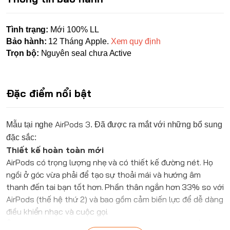
Tình trạng:
Mới 100% LL
Bảo hành:
12 Tháng Apple.
Xem quy định
Trọn bộ:
Nguyên seal chưa Active
Đặc điểm nổi bật
AirPods
3
Mẫu tại nghe
. Đã được ra mắt với những bổ sung
đặc sắc:
Thiết kế hoàn toàn mới
AirPods
có trọng lượng nhẹ và có thiết kế đường nét. Họ
ngồi ở góc vừa phải để tạo sự thoải mái và hướng âm
thanh đến tai bạn tốt hơn. Phần thân ngắn hơn 33% so với
AirPods (thế hệ thứ 2) và bao gồm cảm biến lực để dễ dàng
điều khiển nhạc và cuộc gọi.
Âm thanh không gian với tính năng theo dõi đầu