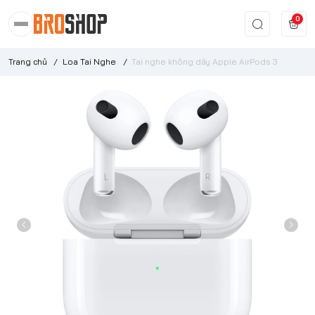
0
Trang chủ
/
Loa Tai Nghe
/
Tai nghe không dây Apple AirPods 3