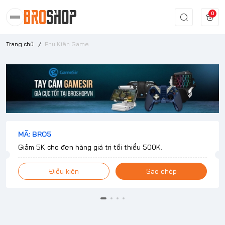
0
Trang chủ
/
Phụ Kiện Game
MÃ: BRO5
Giảm 5K cho đơn hàng giá trị tối thiểu 500K.
Điều kiện
Sao chép