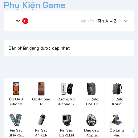
Phụ Kiện Game
Lọc
0
Sắp xếp
Sản phẩm đang được cập nhật
Ốp UAG
Ốp iPhone
Cường lực
Túi Balo
Túi Balo
Bà
iPhone
17
iPhone 17
TOMTOC
Korin
Design
L
Pin Sạc
Pin Sạc
Pin Sạc
Dây đeo
Ốp lưng
Sạ
SHARGE
ANKER
UGREEN
Apple
iPad
d