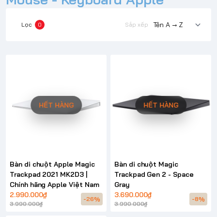
Lọc
0
Sắp xếp
HẾT HÀNG
HẾT HÀNG
Bàn di chuột Apple Magic
Bàn di chuột Magic
Trackpad 2021 MK2D3 |
Trackpad Gen 2 - Space
Chính hãng Apple Việt Nam
Gray
2.990.000₫
3.690.000₫
-26%
-8%
3.990.000₫
3.990.000₫