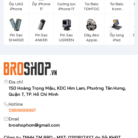
Ốp UAG
Ốp iPhone
Cường lực
Túi Balo
Túi Balo
Bà
iPhone
17
iPhone 17
TOMTOC
Korin
Design
L
Pin Sạc
Pin Sạc
Pin Sạc
Dây đeo
Ốp lưng
Sạ
SHARGE
ANKER
UGREEN
Apple
iPad
d
Watch
Địa chỉ
150 Hoàng Trọng Mậu, KDC Him Lam, Phường Tân Hưng,
Quận 7, TP. Hồ Chí Minh
Hotline
0969999997
Email
broshophcm@gmail.com
Công ty TNHH TM BRO - MST: 0310617427 do Sở KHĐT