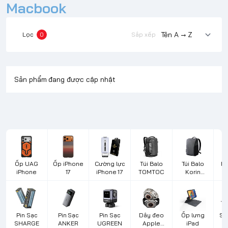
Macbook
Lọc
0
Sắp xếp
Sản phẩm đang được cập nhật
Ốp UAG
Ốp iPhone
Cường lực
Túi Balo
Túi Balo
Bà
iPhone
17
iPhone 17
TOMTOC
Korin
Design
L
Pin Sạc
Pin Sạc
Pin Sạc
Dây đeo
Ốp lưng
Sạ
SHARGE
ANKER
UGREEN
Apple
iPad
d