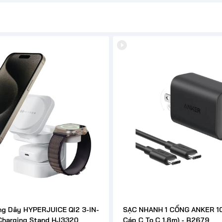
ng Dây HYPERJUICE QI2 3-IN-
SẠC NHANH 1 CỔNG ANKER 1
Charging Stand HJ3320
Cáp C To C 1.8m) - B2679