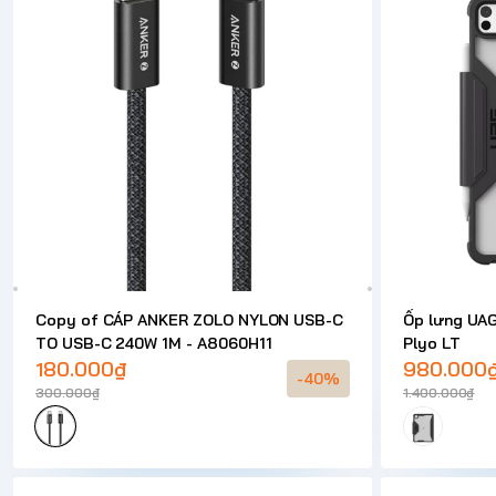
Copy of CÁP ANKER ZOLO NYLON USB-C
Ốp lưng UAG 
TO USB-C 240W 1M - A8060H11
Plyo LT
180.000₫
980.000
-40%
300.000₫
1.400.000₫