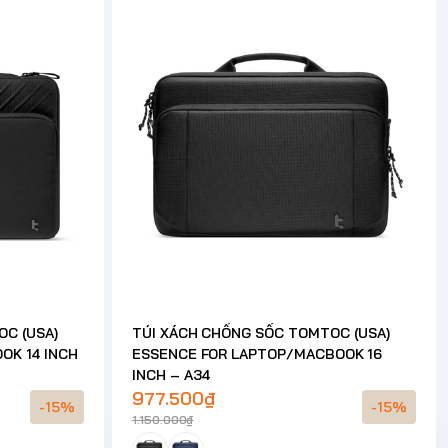
C (USA)
TÚI XÁCH CHỐNG SỐC TOMTOC (USA)
OK 14 INCH
ESSENCE FOR LAPTOP/MACBOOK 16
INCH – A34
977.500₫
-15%
-15%
1.150.000₫