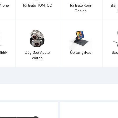
Phone
Túi Balo TOMTOC
Túi Balo Korin
Bàn
Design
REEN
Dây đeo Apple
Ốp lưng iPad
Sạc
Watch