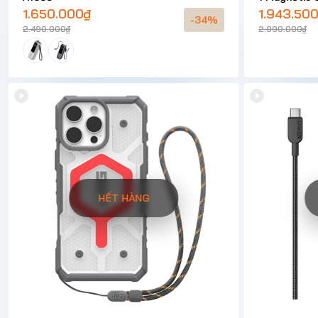
1.650.000₫
1.943.50
-34%
2.490.000₫
2.990.000₫
HẾT HÀNG