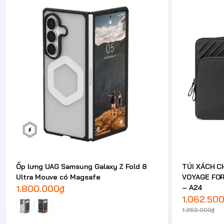
Ốp lưng UAG Samsung Galaxy Z Fold 8
TÚI XÁCH C
Ultra Mouve có Magsafe
VOYAGE FO
1.800.000₫
– A24
1.062.50
1.250.000₫