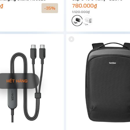
0₫
780.000₫
-35%
1.120.000₫
HẾT HÀNG