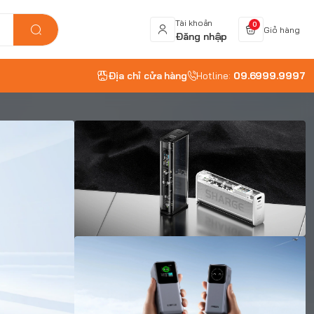
Tài khoản
0
Giỏ hàng
Đăng nhập
Địa chỉ cửa hàng
Hotline:
09.6999.9997