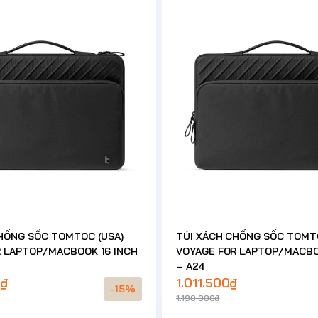
HỐNG SỐC TOMTOC (USA)
TÚI XÁCH CHỐNG SỐC TOMTO
R LAPTOP/MACBOOK 16 INCH
VOYAGE FOR LAPTOP/MACBO
– A24
0₫
1.011.500₫
-15%
1.190.000₫