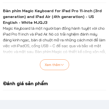
Bàn phím Magic Keyboard for iPad Pro 11-inch (3rd
generation) and iPad Air (4th generation) - US
English - White MJQJ3
Magic Keyboard là một người bạn đồng hành tuyệt vời cho
iPad Pro 11 inch và iPad Air. Nó có trải nghiệm đánh máy
đáng kinh ngạc, bàn di chuột mở ra những cách mới để làm
việc với iPadOS, cổng USB ‑ C để sạc qua và bảo vệ mặt
trước và mặt sau. Bàn phím Magic có thiết kế công xôn nổi,
cho phép bạn gắn iPad Pro và iPad Air từ tính và điều chỉnh
mượt mà đến góc nhìn hoàn hảo cho bạn.
Xem thêm
Các phím có đèn nền thoải mái và cơ chế cắt kéo với hành
trình 1 mm để gõ êm và nhạy.
Được thiết kế cho các cử chỉ Multi ‑ Touch và con trỏ
Đánh giá sản phẩm
trong iPadOS.
Khả năng điều chỉnh góc mượt mà mang lại góc nhìn hoàn
hảo.
Cổng USB-C để sạc iPad Pro và iPad Air, giải phóng cổng