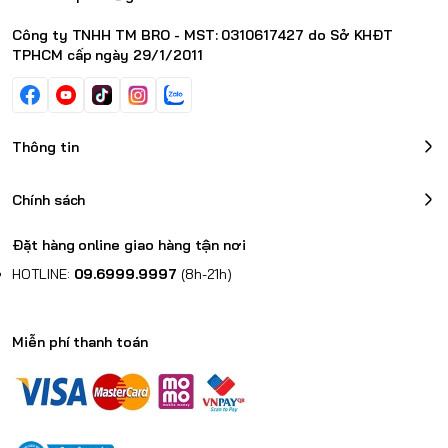
Running iPadOS 14.5 or later.
Nội dung bổ sung
Công ty TNHH TM BRO - MST: 0310617427 do Sở KHĐT
Tình trạng:
Mới 100%
TPHCM cấp ngày 29/1/2011
Bảo hành: 12
Tháng Chính Hãng Apple.
Xem quy định
Trọn bộ:
Nguyên seal
Thông tin
Chính sách
Đặt hàng online giao hàng tận nơi
HOTLINE:
09.6999.9997
(8h-21h)
Miễn phí thanh toán