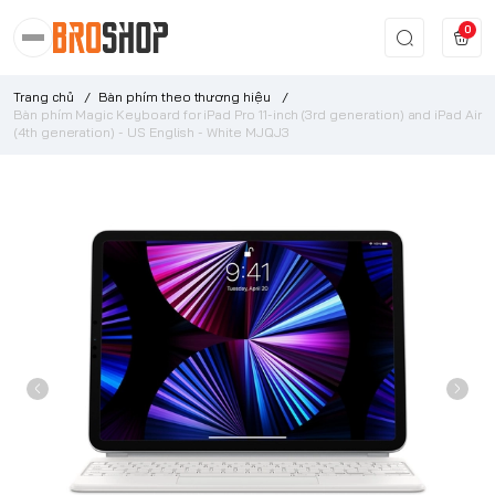
0
Trang chủ
/
Bàn phím theo thương hiệu
/
Bàn phím Magic Keyboard for iPad Pro 11-inch (3rd generation) and iPad Air
(4th generation) - US English - White MJQJ3