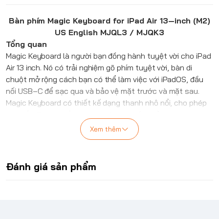
Bàn phím Magic Keyboard for iPad Air 13‑inch (M2)
US English MJQL3 / MJQK3
Tổng quan
Magic Keyboard là người bạn đồng hành tuyệt vời cho iPad
Air 13 inch. Nó có trải nghiệm gõ phím tuyệt vời, bàn di
chuột mở rộng cách bạn có thể làm việc với iPadOS, đầu
nối USB‑C để sạc qua và bảo vệ mặt trước và mặt sau.
Magic Keyboard có thiết kế dạng thanh nhô nổi, cho phép
bạn gắn iPad Air bằng nam châm và điều chỉnh trơn tru
theo góc nhìn hoàn hảo cho bạn.
Xem thêm
Điểm nổi bật
Các phím có đèn nền thoải mái và cơ chế cắt kéo với hành
trình 1 mm để gõ phím êm ái, phản hồi nhanh.
Đánh giá sản phẩm
Được thiết kế cho cử chỉ Multi‑Touch và con trỏ trong
iPadOS.
Khả năng điều chỉnh góc mượt mà mang lại góc nhìn hoàn
hảo.