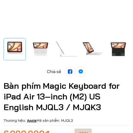
Chia sẻ
Bàn phím Magic Keyboard for
iPad Air 13‑inch (M2) US
English MJQL3 / MJQK3
Thương hiệu:
Apple
Mã sản phẩm:
MJQL3