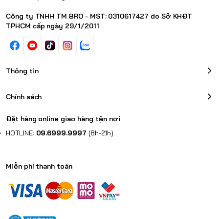
Bảo hành: 12
Tháng Chính Hãng Apple.
Xem quy định
Công ty TNHH TM BRO - MST: 0310617427 do Sở KHĐT
Trọn bộ:
Nguyên seal
TPHCM cấp ngày 29/1/2011
Thông tin
Chính sách
Đặt hàng online giao hàng tận nơi
HOTLINE:
09.6999.9997
(8h-21h)
Miễn phí thanh toán