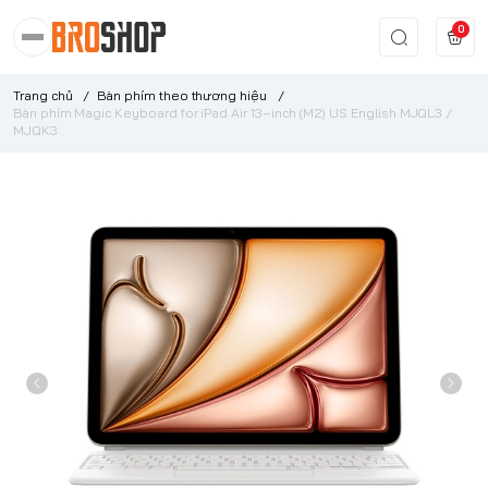
0
Trang chủ
/
Bàn phím theo thương hiệu
/
Bàn phím Magic Keyboard for iPad Air 13‑inch (M2) US English MJQL3 /
MJQK3