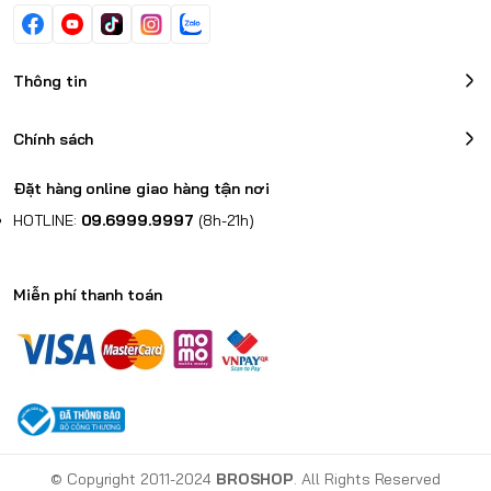
Thông tin
Chính sách
Đặt hàng online giao hàng tận nơi
HOTLINE:
09.6999.9997
(8h-21h)
Nội dung bổ sung
Tình trạng:
Mới 100% Chính hãng.
Miễn phí thanh toán
Bảo hành:
12 Tháng.
Địa chỉ bảo hành.
Trọn bộ:
Nguyên hộp.
© Copyright 2011-2024
BROSHOP
. All Rights Reserved