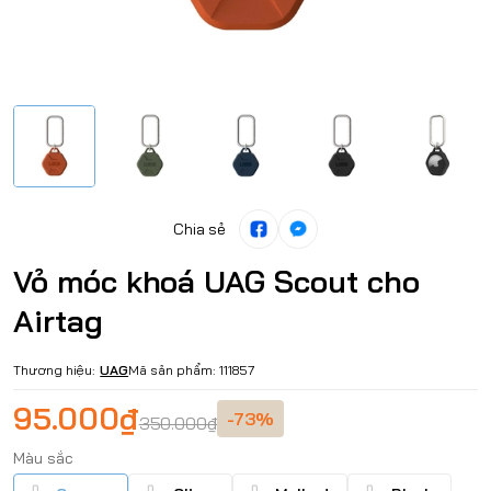
Chia sẻ
Vỏ móc khoá UAG Scout cho
Airtag
Thương hiệu:
UAG
Mã sản phẩm:
111857
95.000₫
-73%
350.000₫
Màu sắc