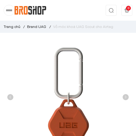
0
Trang chủ
/
Brand UAG
/
Vỏ móc khoá UAG Scout cho Airtag