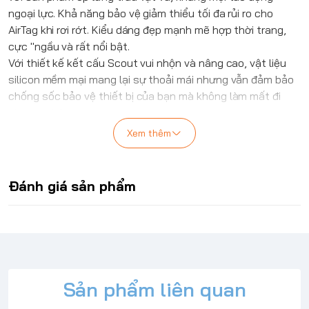
ngoại lực. Khả năng bảo vệ giảm thiểu tối đa rủi ro cho
AirTag khi rơi rớt. Kiểu dáng đẹp mạnh mẽ hợp thời trang,
cực "ngầu và rất nổi bật.
Với thiết kế kết cấu Scout vui nhộn và nâng cao, vật liệu
silicon mềm mại mang lại sự thoải mái nhưng vẫn đảm bảo
chống sốc bảo vệ thiết bị của bạn mà không làm mất đi
phong cách.
Đặc điểm nổi bật của Vỏ UAG SCOUT CHO AIRTAG
Xem thêm
Chống va đập
Phù hợp chính xác với kích thước của thiết bị
Móc đeo có thể tháo rời
Đánh giá sản phẩm
Dễ dàng thao tác
Chất liệu silicon kháng khuẩn
Sản phẩm liên quan