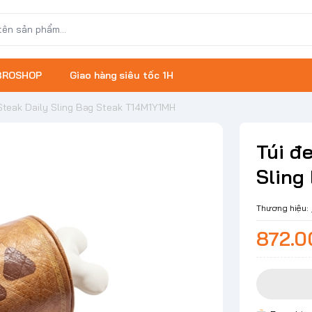
 BROSHOP
Giao hàng siêu tốc 1H
teak Daily Sling Bag Steak T14M1Y1MH
Túi đ
Sling
Thương hiệu:
872.