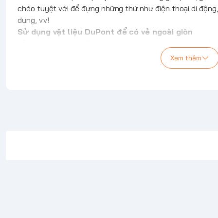
chéo tuyệt vời để đựng những thứ như điện thoại di động,
dụng, v.v.!
Sử dụng vật liệu DuPont để có vẻ ngoài giòn
Sử dụng vật liệu DuPont thân thiện với môi trường, chiếc 
ngoài giòn, chân thực!
Xem thêm
Có thể tháo rời, nhẹ
Với dây đeo vai có thể tháo rời, chiếc túi bít tết này rất
để cất giữ trang bị săn bắn của bạn hoặc thậm chí là rươ
Kích thước
Kích thước bên ngoài: 11,02″ x 4,53″ x 4,53″ (280mm x 1
Trọng lượng: 0,33lbs (149g)
Bảo hành:
1 Năm (đường chỉ, dây khóa)
Thương hiệu chính Hãng TOMTOC (USA)