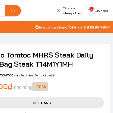
Tài khoản
0
Giỏ hàng
Đăng nhập
Địa chỉ cửa hàng
Hotline:
09.6999.9997
eo Tomtoc MHRS Steak Daily
 Bag Steak T14M1Y1MH
TOMTOC
Mã sản phẩm:
Đang cập nhật
000₫
-20%
1.090.000₫
HẾT HÀNG