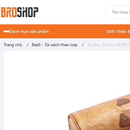
Danh mục sản phẩm
Giới thiệu
Trang chủ
/
Balô - Túi xách theo loại
/
Túi đeo Tomtoc MHRS S