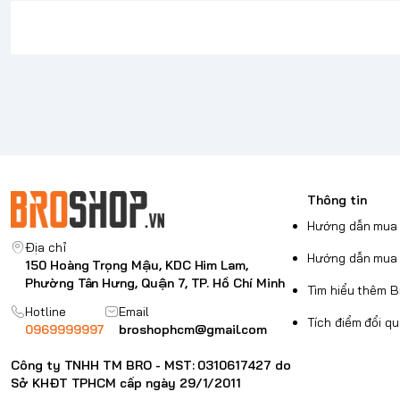
Thông tin
Hướng dẫn mua 
Địa chỉ
Hướng dẫn mua 
150 Hoàng Trọng Mậu, KDC Him Lam,
Phường Tân Hưng, Quận 7, TP. Hồ Chí Minh
Tìm hiểu thêm 
Hotline
Email
Tích điểm đổi q
0969999997
broshophcm@gmail.com
Công ty TNHH TM BRO - MST: 0310617427 do
Sở KHĐT TPHCM cấp ngày 29/1/2011