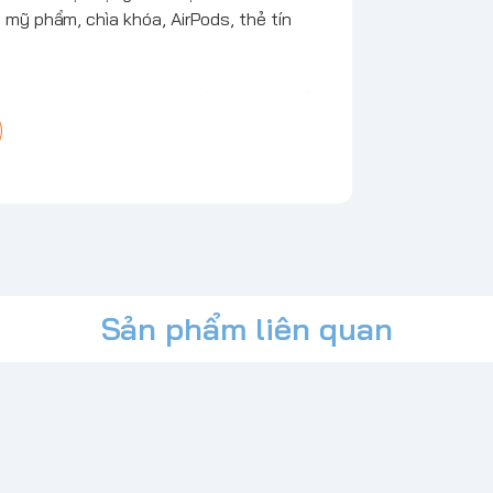
 mỹ phẩm, chìa khóa, AirPods, thẻ tín
túi này nhẹ và linh hoạt, đồng thời có vẻ
 nhẹ nhàng trên cơ thể của bạn. Sử dụng nó
ng kho báu!
15mm x 115mm)
Sản phẩm liên quan