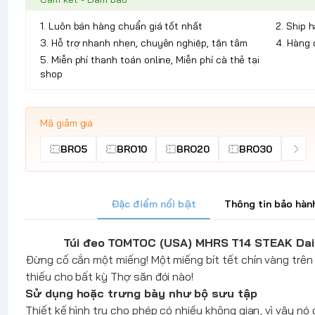
1. Luôn bán hàng chuẩn giá tốt nhất
2. Ship 
3. Hỗ trợ nhanh nhẹn, chuyên nghiệp, tận tâm
4. Hàng 
5. Miễn phí thanh toán online, Miễn phí cà thẻ tại
shop
Mã giảm giá
BRO5
BRO10
BRO20
BRO30
Đặc điểm nổi bật
Thông tin bảo hàn
Túi đeo TOMTOC (USA) MHRS T14 STEAK Dai
Đừng cố cắn một miếng! Một miếng bít tết chín vàng trê
thiếu cho bất kỳ Thợ săn đói nào!
Sử dụng hoặc trưng bày như bộ sưu tập
Thiết kế hình trụ cho phép có nhiều không gian, vì vậy nó