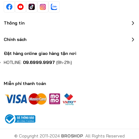
Thông tin
Chính sách
Đặt hàng online giao hàng tận nơi
HOTLINE:
09.6999.9997
(8h-21h)
Nội dung bổ sung
Miễn phí thanh toán
Tình trạng:
Mới 100% chính hãng
Bảo hành:
12 Tháng (đường chỉ, dây khóa).
Xem quy định
© Copyright 2011-2024
BROSHOP
. All Rights Reserved