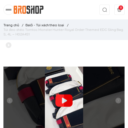
0
Trang chủ
/
Balô - Túi xách theo loại
/
Túi đeo chéo Tomtoc Monster Hunter Royal Order-Themed EDC Sling Bag
S, 4L – H02A4S1