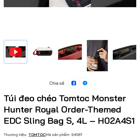
Chia sẻ
Túi đeo chéo Tomtoc Monster
Hunter Royal Order-Themed
EDC Sling Bag S, 4L – H02A4S1
Thương hiệu:
TOMTOC
Mã sản phẩm:
94587