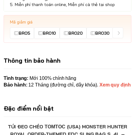
5. Miễn phí thanh toán online, Miễn phí cà thẻ tại shop
Mã giảm giá
BRO5
BRO10
BRO20
BRO30
Thông tin bảo hành
Tình trạng:
Mới 100% chính hãng
Bảo hành:
12 Tháng (đường chỉ, dây khóa).
Xem quy định
Đặc điểm nổi bật
TÚI ĐEO CHÉO
(USA) MONSTER HUNTER
TOMTOC
ROYAL ORDER-THEMED EDC SLING BAG S, 4L –