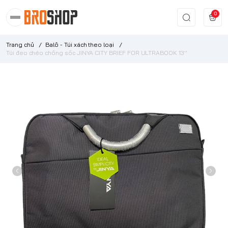
0
Trang chủ
/
Balô - Túi xách theo loại
/
Túi đeo chéo chống sốc JINYA CITY BRIEF FOR ULTRABOOK 13''