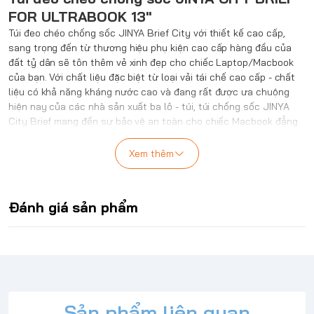
FOR ULTRABOOK 13''
Túi đeo chéo chống sốc JINYA Brief City với thiết kế cao cấp,
sang trọng đến từ thương hiệu phụ kiện cao cấp hàng đầu của
đất tỷ dân sẽ tôn thêm vẻ xinh đẹp cho chiếc Laptop/Macbook
của bạn. Với chất liệu đặc biệt từ loại vải tái chế cao cấp - chất
liệu có khả năng kháng nước cao và đang rất được ưa chuộng
hiện nay của các nhà sản xuất ba lô - túi, túi chống sốc JINYA
City Brief mang đến sự bảo vệ an toàn cho chiếc Macbook đẳng
cấp tránh khỏi những vết trầy xước và va đập đáng tiếc, đồng
thời giúp bạn mang theo và làm việc vô cùng tiện ích, dễ dàng với
Xem thêm
chiếc Laptop/Macbook.
Túi chống sốc JINYA Brief City phù hợp dành cho những bạn
Đánh giá sản phẩm
thường xuyên làm việc trong môi trường văn phòng, luôn đem
theo chiếc máy tính xách tay của mình để làm việc. Trọng lượng
nhẹ, thiết kế tinh tế với ngăn chính có lớp đệm chống sốc dành
cho laptop hoặc MacBook 13”. Một ngăn phụ ẩn khóa kéo ở mặt
trước và một túi nhỏ màu xanh được may tích hợp bên trong
ngăn phụ để mở rộng thêm diện tích, cho phép bạn lưu trữ những
phụ kiện nhỏ, quan trọng và có tính bảo mật cao.
Sản phẩm liên quan
Túi
chống sốc JINYA Brief City thiết kế tay cầm tiện lợi và cung