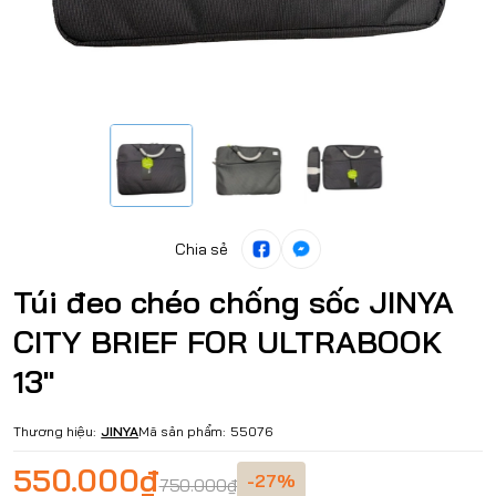
Chia sẻ
Túi đeo chéo chống sốc JINYA
CITY BRIEF FOR ULTRABOOK
13''
Thương hiệu:
JINYA
Mã sản phẩm:
55076
550.000₫
-27%
750.000₫