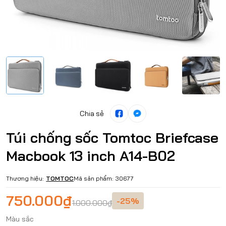
Chia sẻ
Túi chống sốc Tomtoc Briefcase
Macbook 13 inch A14-B02
Thương hiệu:
TOMTOC
Mã sản phẩm:
30677
750.000₫
-25%
1.000.000₫
Màu sắc