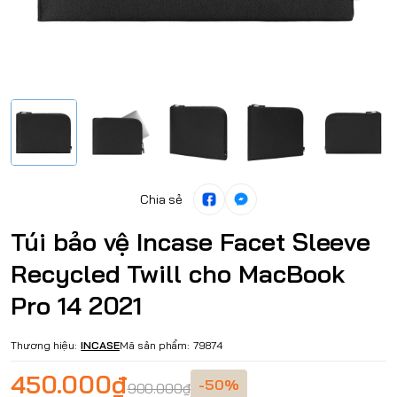
Chia sẻ
Túi bảo vệ Incase Facet Sleeve
Recycled Twill cho MacBook
Pro 14 2021
Thương hiệu:
INCASE
Mã sản phẩm:
79874
450.000₫
-50%
900.000₫