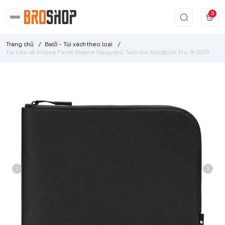
0
Trang chủ
/
Balô - Túi xách theo loại
/
Túi bảo vệ Incase Facet Sleeve Recycled Twill cho MacBook Pro 14 2021