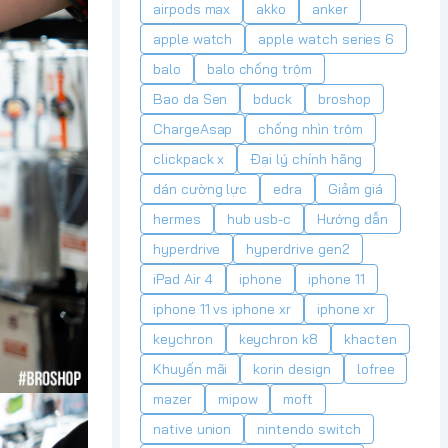
airpods max
akko
anker
apple watch
apple watch series 6
balo
balo chống trộm
Bao da Sen
bduck
broshop
ChargeAsap
chống nhìn trộm
clickpack x
Đại lý chính hãng
dán cường lực
edra
Giảm giá
hermes
hub usb-c
Hướng dẫn
hyperdrive
hyperdrive gen2
iPad Air 4
iphone
iphone 11
iphone 11 vs iphone xr
iphone xr
keychron
keychron k8
khacten
Khuyến mãi
korin design
lofree
mazer
mipow
moft
native union
nintendo switch