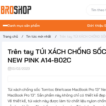
Danh mục sản phẩm
Giới thiệu
Trang chủ
/
Tin tức mới nhất
/
Trên tay TÚI XÁCH CHỐNG S
Trên tay TÚI XÁCH CHỐNG SỐ
NEW PINK A14-B02C
13/02/2023
Túi xách chống sốc
Tomtoc
Briefcase MacBook Pro 13” Ne
MacBook Pro 13". Sản phẩm này không chỉ có thiết kế đẹp 
Về thiết kế, túi xách này được làm từ chất liệu nylon c