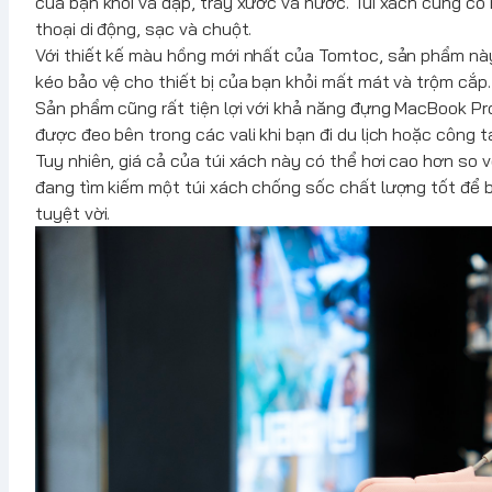
của bạn khỏi va đập, trầy xước và nước. Túi xách cũng có
thoại di động, sạc và chuột.
Với thiết kế màu hồng mới nhất của
Tomtoc
, sản phẩm này
kéo bảo vệ cho thiết bị của bạn khỏi mất mát và trộm cắp.
Sản phẩm cũng rất tiện lợi với khả năng đựng MacBook Pr
được đeo bên trong các vali khi bạn đi du lịch hoặc công t
Tuy nhiên, giá cả của túi xách này có thể hơi cao hơn so 
đang tìm kiếm một túi xách chống sốc chất lượng tốt để
tuyệt vời.