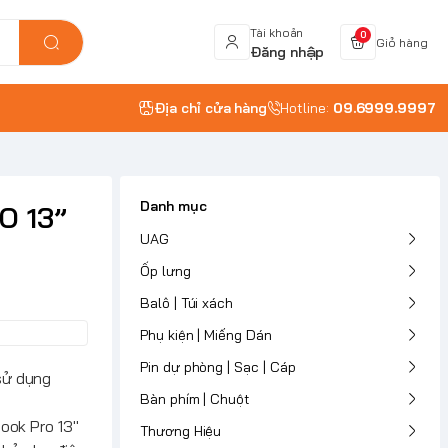
Tài khoản
0
Giỏ hàng
Đăng nhập
Địa chỉ cửa hàng
Hotline:
09.6999.9997
Danh mục
O 13”
UAG
Ốp lưng
Balô | Túi xách
Phụ kiện | Miếng Dán
Pin dự phòng | Sạc | Cáp
sử dụng
Bàn phím | Chuột
ook Pro 13"
Thương Hiệu