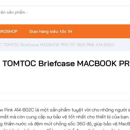
 BROSHOP
Giao hàng siêu tốc 1H
ỐC TOMTOC Briefcase MACBOOK PRO 13” NEW PINK A14-B02C
C TOMTOC Briefcase MACBOOK PR
w Pink A14-B02C là một sản phẩm tuyệt vời cho những người 
mắt mà còn cung cấp sự bảo vệ tốt nhất cho thiết bị của bạn.
hống thấm nước và đệm mút chống sốc 360 độ, giúp bảo vệ MacB