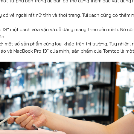
 một túi phụ bên trong để bạn có thể đựng thêm các vật dụng 
 có vẻ ngoài rất nữ tính và thời trang. Túi xách cũng có thêm
o 13" một cách vừa vặn và dễ dàng mang theo bên mình. Nó cũ
ác.
với một số sản phẩm cùng loại khác trên thị trường. Tuy nhiên,
 bảo vệ MacBook Pro 13" của mình, sản phẩm của
Tomtoc
là một