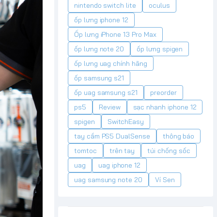
nintendo switch lite
oculus
ốp lưng iphone 12
Ốp lưng iPhone 13 Pro Max
ốp lưng note 20
ốp lưng spigen
ốp lưng uag chính hãng
ốp samsung s21
ốp uag samsung s21
preorder
ps5
Review
sạc nhanh iphone 12
spigen
SwitchEasy
tay cầm PS5 DualSense
thông báo
tomtoc
trên tay
túi chống sốc
uag
uag iphone 12
uag samsung note 20
Ví Sen