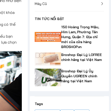
nhỏ như điện
Máy Cũ
 một khóa
TIN TỨC NỔI BẬT
ng có thể
150 Hoàng Trọng Mậu,
Him Lam, Phường Tân
 nếu bạn
Hưng, Quận 7: Địa chỉ
 lựa chọn
mới của cửa hàng
BROSHOP.vn
Broshop Đại Lý LOFREE
chính hãng tại Việt Nam
Broshop Đại Lý Ủy
Quyền UGREEN chính
hãng tại Việt Nam
Tags