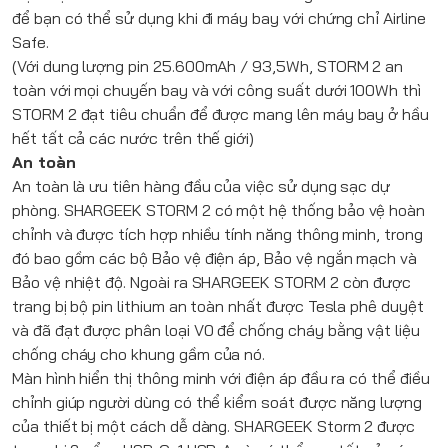
để bạn có thể sử dụng khi đi máy bay với chứng chỉ Airline
Safe.
(Với dung lượng pin 25.600mAh / 93,5Wh, STORM 2 an
toàn với mọi chuyến bay và với công suất dưới 100Wh thì
STORM 2 đạt tiêu chuẩn để được mang lên máy bay ở hầu
hết tất cả các nước trên thế giới)
An toàn
An toàn là ưu tiên hàng đầu của việc sử dụng sạc dự
phòng.
SHARGEEK
STORM 2 có một hệ thống bảo vệ hoàn
chỉnh và được tích hợp nhiều tính năng thông minh, trong
đó bao gồm các bộ Bảo vệ điện áp, Bảo vệ ngắn mạch và
Bảo vệ nhiệt độ. Ngoài ra
SHARGEEK
STORM 2 còn được
trang bị bộ pin lithium an toàn nhất được Tesla phê duyệt
và đã đạt được phân loại V0 để chống cháy bằng vật liệu
chống cháy cho khung gầm của nó.
Màn hình hiển thị thông minh với điện áp đầu ra có thể điều
chỉnh giúp người dùng có thể kiểm soát được năng lượng
của thiết bị một cách dễ dàng.
SHARGEEK
Storm 2 được