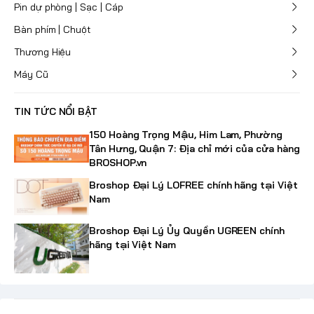
Pin dự phòng | Sạc | Cáp
Bàn phím | Chuột
Thương Hiệu
Máy Cũ
TIN TỨC NỔI BẬT
150 Hoàng Trọng Mậu, Him Lam, Phường
Tân Hưng, Quận 7: Địa chỉ mới của cửa hàng
BROSHOP.vn
Broshop Đại Lý LOFREE chính hãng tại Việt
Nam
Broshop Đại Lý Ủy Quyền UGREEN chính
hãng tại Việt Nam