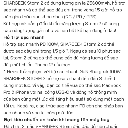
SHARGEEK
Storm 2 có dung lượng pin là 25600mAh, hỗ trợ
sạc nhanh và có thể sạc đầy chỉ trong vòng 1,5 giờ, hỗ trợ
các giao thức sạc khác nhau (QC / PD / PPS).
Kết hợp với bảng điều khiển năng lượng Storm 2 sẽ cung
cấp năng lượng gần như vô hạn bất kể bạn đang ở đâu!
Hỗ trợ sạc nhanh
Hỗ trợ sạc nhanh PD 100W,
SHARGEEK
Storm 2 có thể
được sạc đầy chỉ trong 1,5 giờ *. Ngay cả sau 10 phút sạc
lại, Storm 2 cũng có thể cung cấp đủ năng lượng để sạc
đầy một chiếc iPhone 12 của bạn.
* Được thử nghiệm với bộ sạc nhanh GaN Shargeek 100W.
SHARGEEK
STORM 2 hỗ trợ sạc nhanh lên đến 3 thiết bị
cùng một lúc. Vì vậy, bạn có thể vừa có thể sạc MacBook
Pro & iPhone với hai cổng USB-C và đồng hồ thông minh
của bạn cùng một lúc để tăng hiệu suất sử dụng một cách
tối ưu. Ngoài ra, giao thức sạc nhanh PD còn cho phép bạn
sạc nhanh và sạc lại cùng một lúc.
Đạt tiêu chuẩn an toàn khi mang lên máy bay
Đặc biệt 2 mẫu
SHARGEEK
Storm đều đầy đủ tiêu chuẩn