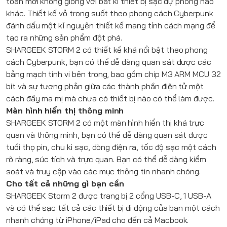
toàn mới không giống với bất kì thiết bị sạc dự phòng nào
khác. Thiết kế vỏ trong suốt theo phong cách Cyberpunk
đánh dấu một kỉ nguyên thiết kế mang tính cách mạng để
tạo ra những sản phẩm đột phá.
SHARGEEK
STORM 2 có thiết kế khá nổi bật theo phong
cách Cyberpunk, bạn có thể dễ dàng quan sát được các
bảng mạch tinh vi bên trong, bao gồm chip M3 ARM MCU 32
bit và sự tương phản giữa các thành phần điện tử một
cách đầy ma mị mà chưa có thiết bị nào có thể làm được.
Màn hình hiển thị thông minh
SHARGEEK
STORM 2 có một màn hình hiển thị khá trực
quan và thông minh, bạn có thể dễ dàng quan sát được
tuổi thọ pin, chu kì sạc, dòng điện ra, tốc độ sạc một cách
rõ ràng, súc tích và trực quan. Bạn có thể dễ dàng kiểm
soát và truy cập vào các mục thông tin nhanh chóng.
Cho tất cả những gì bạn cần
SHARGEEK
Storm 2 được trang bị 2 cổng USB-C, 1 USB-A
và có thể sạc tất cả các thiết bị di động của bạn một cách
nhanh chóng từ iPhone/iPad cho đến cả Macbook.