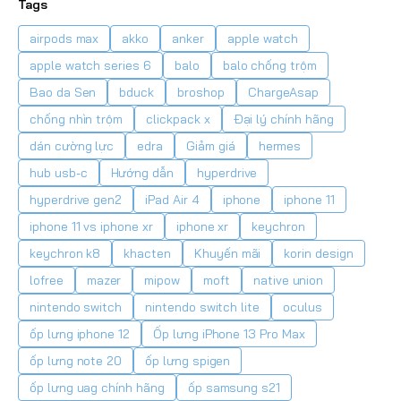
Tags
airpods max
akko
anker
apple watch
apple watch series 6
balo
balo chống trộm
Bao da Sen
bduck
broshop
ChargeAsap
chống nhìn trộm
clickpack x
Đại lý chính hãng
dán cường lực
edra
Giảm giá
hermes
hub usb-c
Hướng dẫn
hyperdrive
hyperdrive gen2
iPad Air 4
iphone
iphone 11
iphone 11 vs iphone xr
iphone xr
keychron
keychron k8
khacten
Khuyến mãi
korin design
lofree
mazer
mipow
moft
native union
nintendo switch
nintendo switch lite
oculus
ốp lưng iphone 12
Ốp lưng iPhone 13 Pro Max
ốp lưng note 20
ốp lưng spigen
ốp lưng uag chính hãng
ốp samsung s21