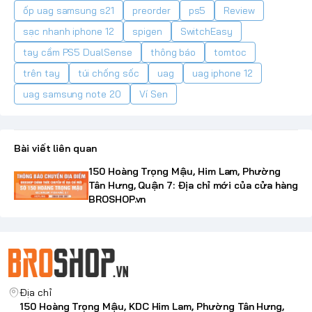
ốp uag samsung s21
preorder
ps5
Review
sạc nhanh iphone 12
spigen
SwitchEasy
tay cầm PS5 DualSense
thông báo
tomtoc
trên tay
túi chống sốc
uag
uag iphone 12
uag samsung note 20
Ví Sen
Bài viết liên quan
150 Hoàng Trọng Mậu, Him Lam, Phường
Tân Hưng, Quận 7: Địa chỉ mới của cửa hàng
BROSHOP.vn
Địa chỉ
150 Hoàng Trọng Mậu, KDC Him Lam, Phường Tân Hưng,