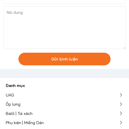
Gửi bình luận
Danh mục
UAG
Ốp lưng
Balô | Túi xách
Phụ kiện | Miếng Dán