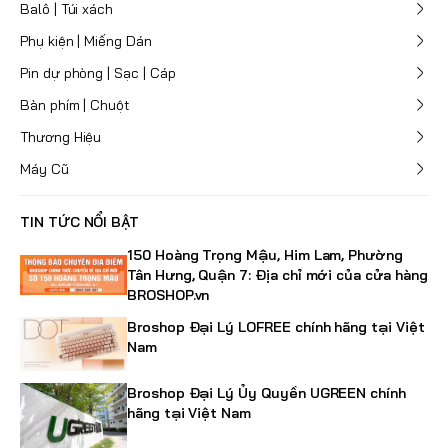
Balô | Túi xách
Phụ kiện | Miếng Dán
Pin dự phòng | Sạc | Cáp
Bàn phím | Chuột
Thương Hiệu
Máy Cũ
TIN TỨC NỔI BẬT
150 Hoàng Trọng Mậu, Him Lam, Phường
Tân Hưng, Quận 7: Địa chỉ mới của cửa hàng
BROSHOP.vn
Broshop Đại Lý LOFREE chính hãng tại Việt
Nam
Broshop Đại Lý Ủy Quyền UGREEN chính
hãng tại Việt Nam