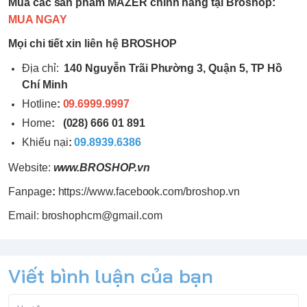
Mua các sản phẩm
MAZER
chính hãng tại Broshop:
MUA NGAY
Mọi chi tiết xin liên hệ BROSHOP
Địa chỉ:
140 Nguyễn Trãi Phường 3, Quận 5, TP Hồ
Chí Minh
Hotline
:
09.6999.9997
Home
:
(028) 666 01 891
Khiếu nại
:
09.8939.6386
Website:
www.
BROSHOP
.vn
Fanpage
:
https://www.facebook.com/broshop.vn
Email: broshophcm@gmail.com
Viết bình luận của bạn