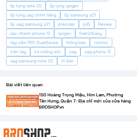
ốp lưng note 20
ốp lưng spigen
ốp lưng uag chính hãng
ốp samsung s21
ốp uag samsung s21
preorder
ps5
Review
sạc nhanh iphone 12
spigen
SwitchEasy
tay cầm PS5 DualSense
thông báo
tomtoc
trên tay
túi chống sốc
uag
uag iphone 12
uag samsung note 20
Ví Sen
Bài viết liên quan
150 Hoàng Trọng Mậu, Him Lam, Phường
Tân Hưng, Quận 7: Địa chỉ mới của cửa hàng
BROSHOP.vn