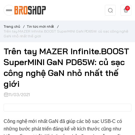
0
Trang chủ
/
Tin tức mới nhất
/
Trên tay MAZER Infinite.BOOST SuperMINI GaN PD65W: củ sạc công nghệ
GaN nhỏ nhất thế giới
Trên tay MAZER Infinite.BOOST
SuperMINI GaN PD65W: củ sạc
công nghệ GaN nhỏ nhất thế
giới
11/03/2021
Công nghệ mới nhất
GaN
đã giúp các bộ sạc USB-C có
những bước phát triển đáng kể về kích thước cũng như