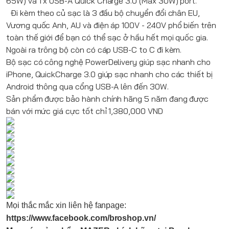
65W) và 1 x USB-A Quick Charge 3.0 (Max 30W) port.
Đi kèm theo củ sạc là 3 đầu bộ chuyển đổi chân EU,
Vương quốc Anh, AU và điện áp 100V - 240V phổ biến trên
toàn thế giới để bạn có thể sạc ở hầu hết mọi quốc gia.
Ngoài ra trông bộ còn có cáp USB-C to C đi kèm.
Bộ sạc có công nghệ PowerDelivery giúp sạc nhanh cho
iPhone, QuickCharge 3.0 giúp sạc nhanh cho các thiết bị
Android thông qua cổng USB-A lên đến 30W.
Sản phẩm được bảo hành chính hãng 5 năm đang được
bán với mức giá cực tốt chỉ 1,380,000 VND
Mọi thắc mắc xin liên hệ fanpage:
https://www.facebook.com/broshop.vn/