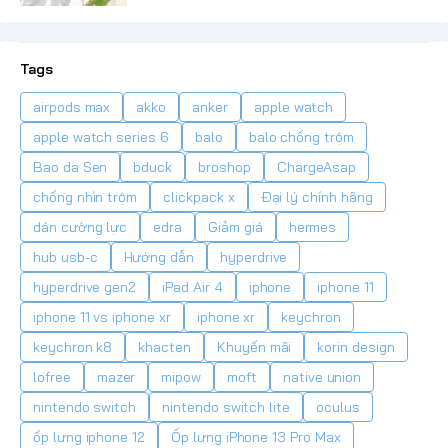
Tags
airpods max
akko
anker
apple watch
apple watch series 6
balo
balo chống trộm
Bao da Sen
bduck
broshop
ChargeAsap
chống nhìn trộm
clickpack x
Đại lý chính hãng
dán cường lực
edra
Giảm giá
hermes
hub usb-c
Hướng dẫn
hyperdrive
hyperdrive gen2
iPad Air 4
iphone
iphone 11
iphone 11 vs iphone xr
iphone xr
keychron
keychron k8
khacten
Khuyến mãi
korin design
lofree
mazer
mipow
moft
native union
nintendo switch
nintendo switch lite
oculus
ốp lưng iphone 12
Ốp lưng iPhone 13 Pro Max