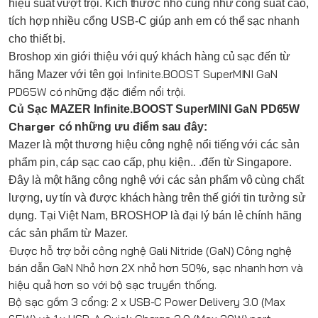
hiệu suất vượt trội. Kích thước nhỏ cũng như công suất cao,
tích hợp nhiều cổng USB-C giúp anh em có thể sạc nhanh
cho thiết bị.
Broshop xin giới thiệu với quý khách hàng củ sạc đến từ
Infinite.BOOST SuperMINI GaN
hãng Mazer với tên gọi
PD65W có những đặc điểm nổi trội.
Củ Sạc MAZER Infinite.BOOST SuperMINI GaN PD65W
Charger
có những ưu điểm sau đây:
Mazer
là một thương hiệu công nghệ nổi tiếng với các sản
phẩm pin, cáp sạc cao cấp, phụ kiện.. .đến từ Singapore.
Đây là một hãng công nghệ với các sản phẩm vô cùng chất
lượng, uy tín và được khách hàng trên thế giới tin tưởng sử
dụng. Tại Việt Nam,
BROSHOP
là đại lý bán lẻ chính hãng
các sản phẩm từ
Mazer
.
Được hỗ trợ bởi công nghệ Gali Nitride (GaN) Công nghệ
bán dẫn GaN Nhỏ hơn 2X nhỏ hơn 50%, sạc nhanh hơn và
hiệu quả hơn so với bộ sạc truyền thống.
Bộ sạc gồm 3 cổng: 2 x USB-C Power Delivery 3.0 (Max