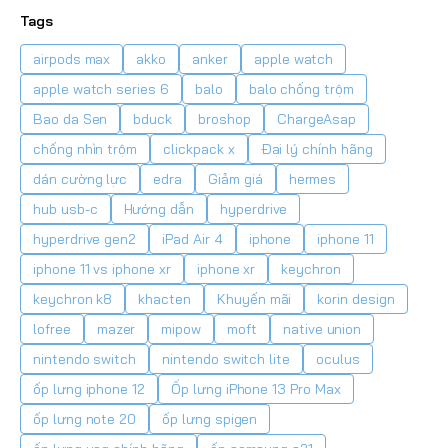
Tags
airpods max
akko
anker
apple watch
apple watch series 6
balo
balo chống trộm
Bao da Sen
bduck
broshop
ChargeAsap
chống nhìn trộm
clickpack x
Đại lý chính hãng
dán cường lực
edra
Giảm giá
hermes
hub usb-c
Hướng dẫn
hyperdrive
hyperdrive gen2
iPad Air 4
iphone
iphone 11
iphone 11 vs iphone xr
iphone xr
keychron
keychron k8
khacten
Khuyến mãi
korin design
lofree
mazer
mipow
moft
native union
nintendo switch
nintendo switch lite
oculus
ốp lưng iphone 12
Ốp lưng iPhone 13 Pro Max
ốp lưng note 20
ốp lưng spigen