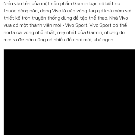
Nhìn vào tên của một sản phẩm Garmin bạn sẽ biết nó
thuộc dòng nào, dòng Vivo là các vòng tay giá khá mềm với
thiết kế tròn truyền thống dùng để tập thể thao. Nhà Vivo
vừa có một thành viên mới - Vivo Sport. Vivo Sport có thể
nói là cái vòng nhỏ nhất, nhẹ nhất của Garmin, nhưng do
mới ra đời nên cũng có nhiều đồ chơi mới, khá ngon