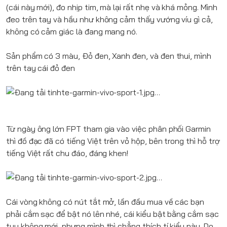
(cái này mới), đo nhịp tim, mà lại rất nhẹ và khá mỏng. Mình
đeo trên tay và hầu như không cảm thấy vướng víu gì cả,
không có cảm giác là đang mang nó.
Sản phẩm có 3 màu, Đỏ đen, Xanh đen, và đen thui, mình
trên tay cái đỏ đen
Từ ngày ông lớn FPT tham gia vào việc phân phối Garmin
thì đồ đạc đã có tiếng Việt trên vỏ hộp, bên trong thì hỗ trợ
tiếng Việt rất chu đáo, đáng khen!
Cái vòng không có nút tắt mở, lần đầu mua về các bạn
phải cắm sạc để bật nó lên nhé, cái kiểu bật bằng cắm sạc
tuy không mới, nhưng mình thì chẳng thích tí kiểu này. Do