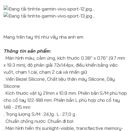
Mang trên tay thì như vầy nha anh em
Thông tin sản phẩm:
. Màn hình màu, cảm ứng, kích thước 0.38" x 0.76" (9.7 mm
x 19.3 mm), độ phân giải 72x144px, điều khiển bằng việc
vuốt, chạm 1 cái, chạm 2 cái và nhấn giữ
. Viền Bezel Silicone, Chất liệu thân máy Silicone, Dây
Silicone
. Kích thước vật lý 21mm x 10.9 mm. Phiên bản S/M phù hợp
cho cổ tay 122-188 mm. Phiên bản L phù hợp cho cổ tay
148 - 215 mm
. Trọng lượng S/M : 24,1g . L : 27,0 g .
. Chuẩn chống nước: Chuẩn đi bơi
. Màn hình hiển thị sunlight-visible, transflective memory-