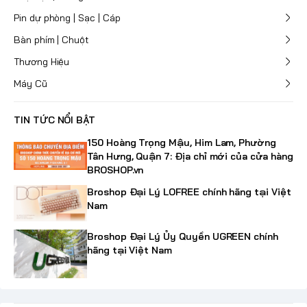
Pin dự phòng | Sạc | Cáp
Bàn phím | Chuột
Thương Hiệu
Máy Cũ
TIN TỨC NỔI BẬT
150 Hoàng Trọng Mậu, Him Lam, Phường
Tân Hưng, Quận 7: Địa chỉ mới của cửa hàng
BROSHOP.vn
Broshop Đại Lý LOFREE chính hãng tại Việt
Nam
Broshop Đại Lý Ủy Quyền UGREEN chính
hãng tại Việt Nam