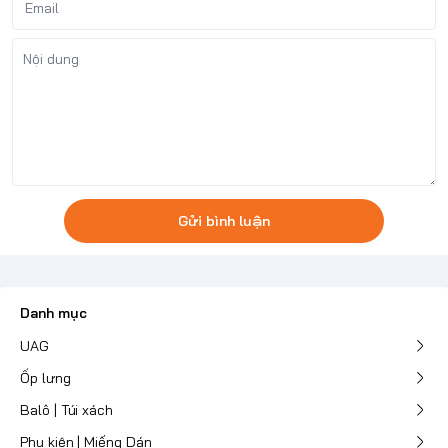
Gửi bình luận
Danh mục
UAG
Ốp lưng
Balô | Túi xách
Phụ kiện | Miếng Dán