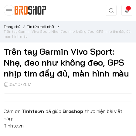
0
Trang chủ
/
Tin tức mới nhất
/
Trên tay Garmin Vivo Sport: Nhẹ, đeo như không đeo, GPS nhịp tim đầy đủ,
màn hình màu
Trên tay Garmin Vivo Sport:
Nhẹ, đeo như không đeo, GPS
nhịp tim đầy đủ, màn hình màu
05/10/2017
Cám ơn
Tinhte.vn
đã giúp
Broshop
thực hiện bài viết
này:
Tinhte.vn