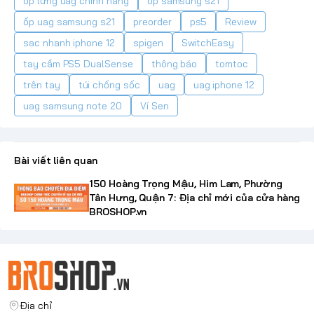
ốp lưng uag chính hãng
ốp samsung s21
ốp uag samsung s21
preorder
ps5
Review
sạc nhanh iphone 12
spigen
SwitchEasy
tay cầm PS5 DualSense
thông báo
tomtoc
trên tay
túi chống sốc
uag
uag iphone 12
uag samsung note 20
Ví Sen
Bài viết liên quan
150 Hoàng Trọng Mậu, Him Lam, Phường
Tân Hưng, Quận 7: Địa chỉ mới của cửa hàng
BROSHOP.vn
Địa chỉ