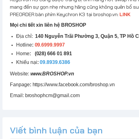
mang đến sự gọn nhẹ nhưng hãng cũng không quên bổ sun
PREORDER bàn phím
Keychron
K3 tại
broshop.vn
:
LINK
Mọi chi tiết xin liên hệ BROSHOP
Địa chỉ:
140 Nguyễn Trãi Phường 3, Quận 5, TP Hồ C
Hotline
:
09.6999.9997
Home
:
(028) 666 01 891
Khiếu nại
:
09.8939.6386
Website:
www.
BROSHOP
.vn
Fanpage
:
https://www.facebook.com/broshop.vn
Email: broshophcm@gmail.com
Viết bình luận của bạn