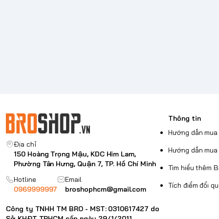
Thông tin
Hướng dẫn mua 
Địa chỉ
Hướng dẫn mua 
150 Hoàng Trọng Mậu, KDC Him Lam,
Phường Tân Hưng, Quận 7, TP. Hồ Chí Minh
Tìm hiểu thêm 
Hotline
Email
Tích điểm đổi q
0969999997
broshophcm@gmail.com
Công ty TNHH TM BRO - MST: 0310617427 do
Sở KHĐT TPHCM cấp ngày 29/1/2011