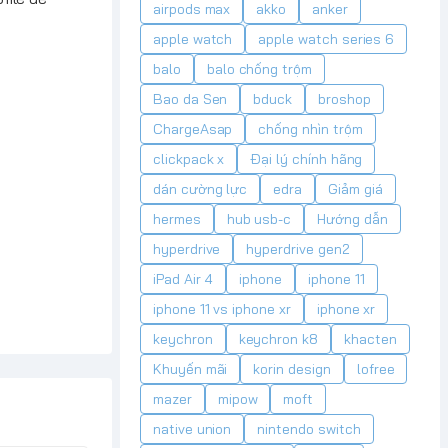
airpods max
akko
anker
apple watch
apple watch series 6
balo
balo chống trộm
Bao da Sen
bduck
broshop
ChargeAsap
chống nhìn trộm
clickpack x
Đại lý chính hãng
dán cường lực
edra
Giảm giá
hermes
hub usb-c
Hướng dẫn
hyperdrive
hyperdrive gen2
iPad Air 4
iphone
iphone 11
iphone 11 vs iphone xr
iphone xr
keychron
keychron k8
khacten
Khuyến mãi
korin design
lofree
mazer
mipow
moft
native union
nintendo switch