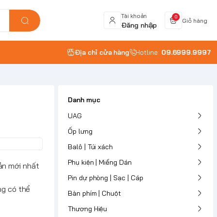
Tài khoản
0
Giỏ hàng
Đăng nhập
Địa chỉ cửa hàng
Hotline:
09.6999.9997
Danh mục
UAG
Ốp lưng
Balô | Túi xách
Phụ kiện | Miếng Dán
bản mới nhất
Pin dự phòng | Sạc | Cáp
g có thể
Bàn phím | Chuột
Thương Hiệu