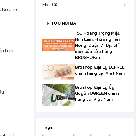
Máy Cũ
. Nó cho
TIN TỨC NỔI BẬT
150 Hoàng Trọng Mậu,
Him Lam, Phường Tân
Hưng, Quận 7: Địa chỉ
ếp hợp lý
mới của cửa hàng
BROSHOP.vn
Broshop Đại Lý LOFREE
chính hãng tại Việt Nam
Broshop Đại Lý Ủy
ây.
Quyền UGREEN chính
hãng tại Việt Nam
Tags
file để