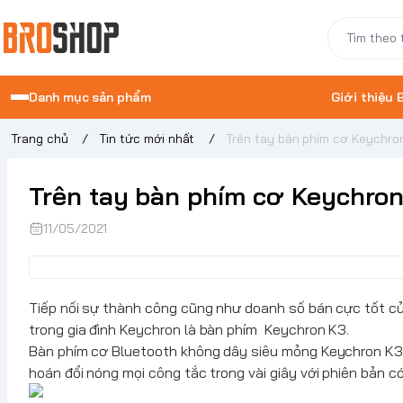
Danh mục sản phẩm
Giới thiệu
Trang chủ
/
Tin tức mới nhất
/
Trên tay bàn phím cơ Keychro
Trên tay bàn phím cơ Keychron
11/05/2021
Tiếp nối sự thành công cũng như doanh số bán cực tốt c
trong gia đình
Keychron
là bàn phím
Keychron
K3.
Bàn phím cơ Bluetooth không dây siêu mỏng
Keychron
K3
hoán đổi nóng mọi công tắc trong vài giây với phiên bản c