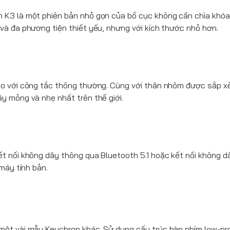
n
K3 là một phiên bản nhỏ gọn của bố cục không cần chìa khóa
và đa phương tiện thiết yếu, nhưng với kích thước nhỏ hơn.
so với công tắc thông thường. Cùng với thân nhôm được sắp x
y mỏng và nhẹ nhất trên thế giới.
t nối không dây thông qua Bluetooth 5.1 hoặc kết nối không d
máy tính bản.
một vài mẫu Keychron khác. Sử dụng cấu trúc bàn phím low-pro