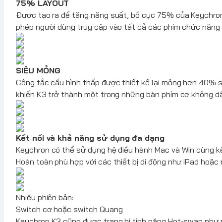
75% LAYOUT
Được tạo ra để tăng năng suất, bố cục 75% của
Keychro
phép người dùng truy cập vào tất cả các phím chức năng 
SIÊU MỎNG
Công tắc cấu hình thấp được thiết kế lại mỏng hơn 40% 
khiến K3 trở thành một trong những bàn phím cơ không dâ
Kết nối và khả năng sử dụng đa dạng
Keychron
có thể sử dụng hệ điều hành Mac và Win cùng kế
Hoàn toàn phù hợp với các thiết bị di động như iPad hoặc 
Nhiều phiên bản:
Switch cơ hoặc switch Quang
Keychron
K3 cũng được trang bị tính năng Hot-swap như 