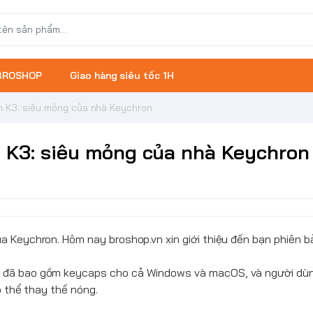
 BROSHOP
Giao hàng siêu tốc 1H
n K3: siêu mỏng của nhà Keychron
 K3: siêu mỏng của nhà Keychron
ủa
Keychron
. Hôm nay
broshop.vn
xin giới thiệu đến bạn phiên 
 đã bao gồm keycaps cho cả Windows và macOS, và người dùn
ó thể thay thế nóng.