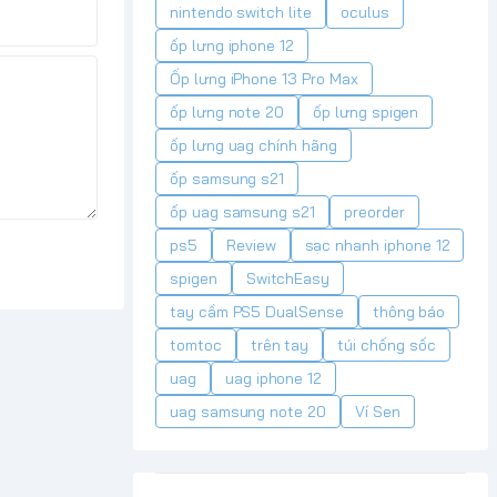
nintendo switch lite
oculus
ốp lưng iphone 12
Ốp lưng iPhone 13 Pro Max
ốp lưng note 20
ốp lưng spigen
ốp lưng uag chính hãng
ốp samsung s21
ốp uag samsung s21
preorder
ps5
Review
sạc nhanh iphone 12
spigen
SwitchEasy
tay cầm PS5 DualSense
thông báo
tomtoc
trên tay
túi chống sốc
uag
uag iphone 12
uag samsung note 20
Ví Sen