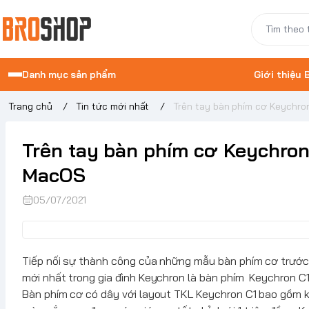
Danh mục sản phẩm
Giới thiệu
Trang chủ
/
Tin tức mới nhất
/
Trên tay bàn phím cơ Keychron
Trên tay bàn phím cơ Keychron 
MacOS
05/07/2021
Tiếp nối sự thành công của những mẫu bàn phím cơ trướ
mới nhất trong gia đình
Keychron
là bàn phím
Keychron
C1
Bàn phím cơ có dây với layout TKL
Keychron
C1 bao gồm 