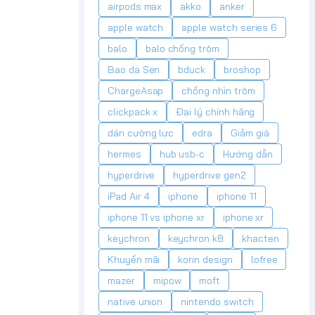
airpods max
akko
anker
apple watch
apple watch series 6
balo
balo chống trộm
Bao da Sen
bduck
broshop
ChargeAsap
chống nhìn trộm
clickpack x
Đại lý chính hãng
dán cường lực
edra
Giảm giá
hermes
hub usb-c
Hướng dẫn
hyperdrive
hyperdrive gen2
iPad Air 4
iphone
iphone 11
iphone 11 vs iphone xr
iphone xr
keychron
keychron k8
khacten
Khuyến mãi
korin design
lofree
mazer
mipow
moft
native union
nintendo switch