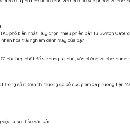
eychron
C1 phù hợp hoàn toàn với nhu cầu văn phòng và chơi 
S
 TKL phổ biến nhất. Tùy chọn nhiều phiên bản từ Switch Gatero
 nhân hóa trải nghiệm đánh máy của bạn.
n
C1 phù hợp nhất để sử dụng tại nhà, văn phòng và chơi game n
 trong số ít trên thị trường có bố cục phím đa phương tiện M
g việc soạn thảo văn bản