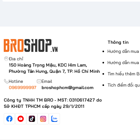
Thông tin
Hướng dẫn mua 
Địa chỉ
Hướng dẫn mua 
150 Hoàng Trọng Mậu, KDC Him Lam,
Phường Tân Hưng, Quận 7, TP. Hồ Chí Minh
Tìm hiểu thêm 
Hotline
Email
Tích điểm đổi q
0969999997
broshophcm@gmail.com
Công ty TNHH TM BRO - MST: 0310617427 do
Sở KHĐT TPHCM cấp ngày 29/1/2011