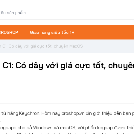
 BROSHOP
Giao hàng siêu tốc 1H
 C1: Có dây với giá cực tốt, chuyên MacOS
C1: Có dây với giá cực tốt, chuyê
c từ hãng
Keychron
. Hôm nay
broshop.vn
xin giới thiệu đến bạn 
.
keycaps cho cả Windows và macOS, với phần keycap được thiế