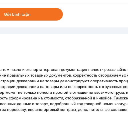
Gửi bình luận
 том числе и экспорта торговая документация являет чрезвычайно
ние правильных товарных документов, корректность отображаемых 
егистрации декларации на товары демонстрируют оперативность про
истрации декларации на товары или не корректность отгрузочных до
р может не только понести простой в отношении ввозимого груза, 
мость сформирована на стоимости, отображенной в инвойсе. Тамож
аявленных данных о товаре, подобранный код товарной номенклатур
т за перевозку, внешнеторговый контракт, дополнительные соглаше