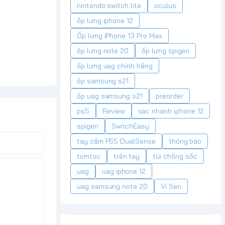
nintendo switch lite
oculus
ốp lưng iphone 12
Ốp lưng iPhone 13 Pro Max
ốp lưng note 20
ốp lưng spigen
ốp lưng uag chính hãng
ốp samsung s21
ốp uag samsung s21
preorder
ps5
Review
sạc nhanh iphone 12
spigen
SwitchEasy
tay cầm PS5 DualSense
thông báo
tomtoc
trên tay
túi chống sốc
uag
uag iphone 12
uag samsung note 20
Ví Sen