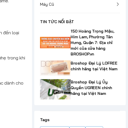
game.
Máy Cũ
TIN TỨC NỔI BẬT
150 Hoàng Trọng Mậu,
n đến loại
Him Lam, Phường Tân
Hưng, Quận 7: Địa chỉ
mới của cửa hàng
BROSHOP.vn
hẹ trong khi
Broshop Đại Lý LOFREE
chính hãng tại Việt Nam
Broshop Đại Lý Ủy
ac dành cho
Quyền UGREEN chính
hãng tại Việt Nam
Tags