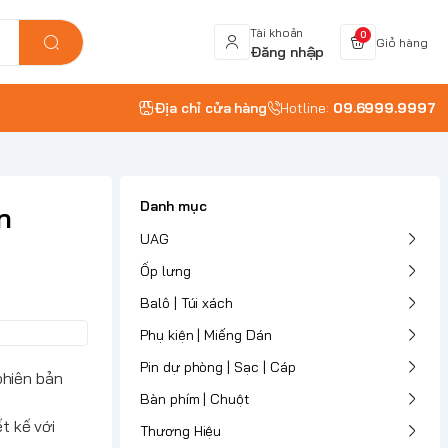
Tài khoản
0
Giỏ hàng
Đăng nhập
Địa chỉ cửa hàng
Hotline:
09.6999.9997
Danh mục
n
UAG
Ốp lưng
Balô | Túi xách
Phụ kiện | Miếng Dán
Pin dự phòng | Sạc | Cáp
phiên bản
Bàn phím | Chuột
t kế với
Thương Hiệu