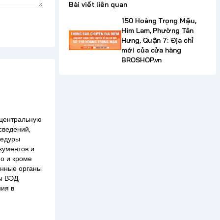
Bài viết liên quan
150 Hoàng Trọng Mậu,
Him Lam, Phường Tân
Hưng, Quận 7: Địa chỉ
mới của cửa hàng
BROSHOP.vn
 центральную
сведений,
цедуры
кументов и
но и кроме
енные органы
ы ВЭД,
ния в