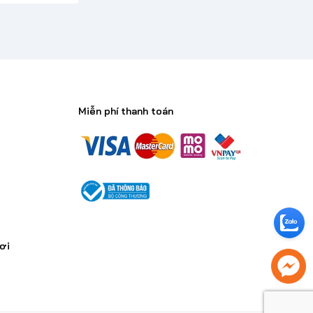
Miễn phí thanh toán
n
ơi
)