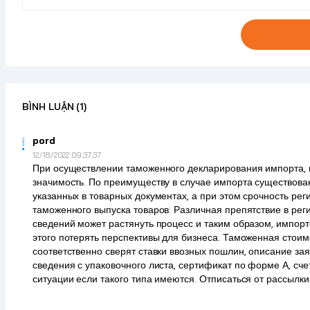
BÌNH LUẬN
(1)
pord
12/18/2022 09:37:37
При осуществлении таможенного декларирования импорта, в
значимость. По преимуществу в случае импорта существова
указанных в товарных документах, а при этом срочность р
таможенного выпуска товаров. Различная препятствие в рег
сведений может растянуть процесс и таким образом, импорте
этого потерять перспективы для бизнеса. Таможенная стои
соответственно сверят ставки ввозных пошлин, описание з
сведения с упаковочного листа, сертификат по форме А, сче
ситуации если такого типа имеются. Отписаться от рассылки