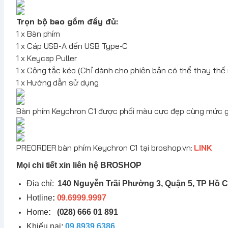
Trọn bộ bao gồm đầy đủ:
1 x Bàn phím
1 x Cáp USB-A đến USB Type-C
1 x Keycap Puller
1 x Công tắc kéo (Chỉ dành cho phiên bản có thể thay thế
1 x Hướng dẫn sử dụng
Bàn phím
Keychron
C1 được phối màu cực đẹp cùng mức giá
PREORDER bàn phím
Keychron
C1 tại
broshop.vn
:
LINK
Mọi chi tiết xin liên hệ BROSHOP
Địa chỉ:
140 Nguyễn Trãi Phường 3, Quận 5, TP Hồ C
Hotline
:
09.6999.9997
Home
:
(028) 666 01 891
Khiếu nại
:
09.8939.6386