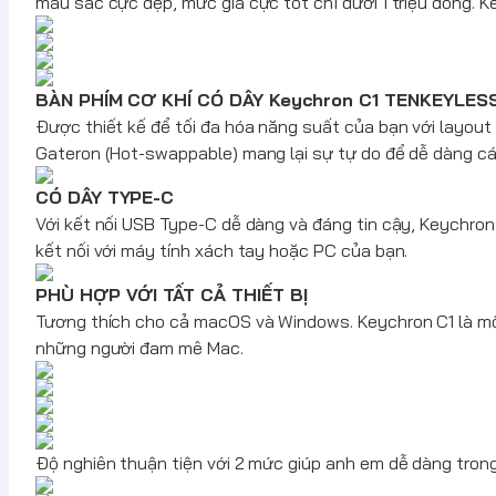
màu sắc cực đẹp, mức giá cực tốt chỉ dưới 1 triệu đồng.
K
BÀN PHÍM CƠ KHÍ CÓ DÂY
Keychron
C1 TENKEYLES
Được thiết kế để tối đa hóa năng suất của bạn với layout
Gateron (Hot-swappable) mang lại sự tự do để dễ dàng cá
CÓ DÂY TYPE-C
Với kết nối USB Type-C dễ dàng và đáng tin cậy,
Keychro
kết nối với máy tính xách tay hoặc PC của bạn.
PHÙ HỢP VỚI TẤT CẢ THIẾT BỊ
Tương thích cho cả macOS và Windows. Keychron C1 là một
những người đam mê Mac.
Độ nghiên thuận tiện với 2 mức giúp anh em dễ dàng tron