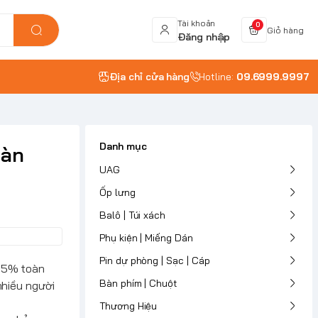
Tài khoản
0
Giỏ hàng
Đăng nhập
Địa chỉ cửa hàng
Hotline:
09.6999.9997
Danh mục
oàn
UAG
Ốp lưng
Balô | Túi xách
Phụ kiện | Miếng Dán
Pin dự phòng | Sạc | Cáp
 75% toàn
Bàn phím | Chuột
nhiều người
Thương Hiệu