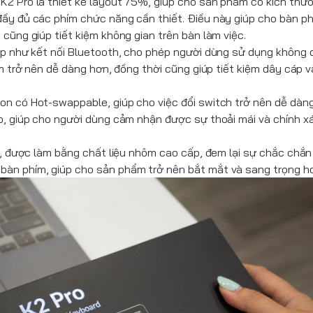
K2 Pro là thiết kế layout 75%, giúp cho sản phẩm có kích thư
đầy đủ các phím chức năng cần thiết. Điều này giúp cho bàn ph
cũng giúp tiết kiệm không gian trên bàn làm việc.
ấp như kết nối Bluetooth, cho phép người dùng sử dụng không d
m trở nên dễ dàng hơn, đồng thời cũng giúp tiết kiệm dây cáp v
on có Hot-swappable, giúp cho việc đổi switch trở nên dễ dàng
o, giúp cho người dùng cảm nhận được sự thoải mái và chính xá
tế, được làm bằng chất liệu nhôm cao cấp, đem lại sự chắc chắn
bàn phím, giúp cho sản phẩm trở nên bắt mắt và sang trọng h