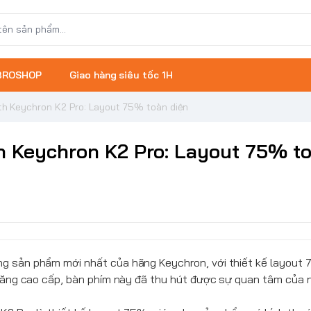
 BROSHOP
Giao hàng siêu tốc 1H
th Keychron K2 Pro: Layout 75% toàn diện
h Keychron K2 Pro: Layout 75% t
ng sản phẩm mới nhất của hãng Keychron, với thiết kế layout
 năng cao cấp, bàn phím này đã thu hút được sự quan tâm của 