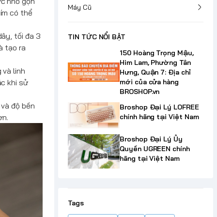
ớc nhỏ gọn
Máy Cũ
ím có thể
ây, tối đa 3
TIN TỨC NỔI BẬT
à tạo ra
150 Hoàng Trọng Mậu,
Him Lam, Phường Tân
 và linh
Hưng, Quận 7: Địa chỉ
c khi sử
mới của cửa hàng
BROSHOP.vn
 và độ bền
Broshop Đại Lý LOFREE
ơn.
chính hãng tại Việt Nam
Broshop Đại Lý Ủy
Quyền UGREEN chính
hãng tại Việt Nam
Tags