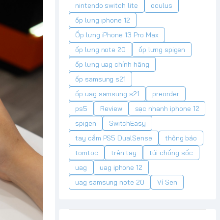
nintendo switch lite
oculus
ốp lưng iphone 12
Ốp lưng iPhone 13 Pro Max
ốp lưng note 20
ốp lưng spigen
ốp lưng uag chính hãng
ốp samsung s21
ốp uag samsung s21
preorder
ps5
Review
sạc nhanh iphone 12
spigen
SwitchEasy
tay cầm PS5 DualSense
thông báo
tomtoc
trên tay
túi chống sốc
uag
uag iphone 12
uag samsung note 20
Ví Sen