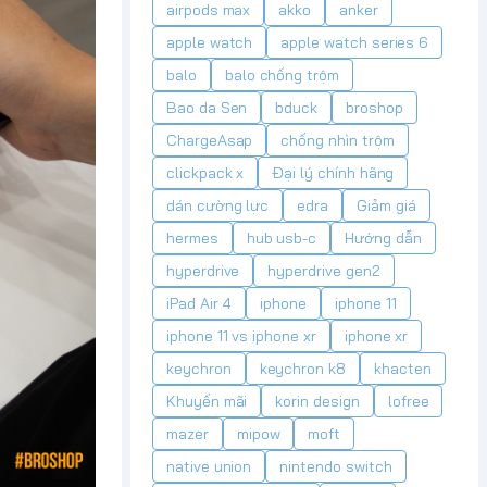
airpods max
akko
anker
apple watch
apple watch series 6
balo
balo chống trộm
Bao da Sen
bduck
broshop
ChargeAsap
chống nhìn trộm
clickpack x
Đại lý chính hãng
dán cường lực
edra
Giảm giá
hermes
hub usb-c
Hướng dẫn
hyperdrive
hyperdrive gen2
iPad Air 4
iphone
iphone 11
iphone 11 vs iphone xr
iphone xr
keychron
keychron k8
khacten
Khuyến mãi
korin design
lofree
mazer
mipow
moft
native union
nintendo switch