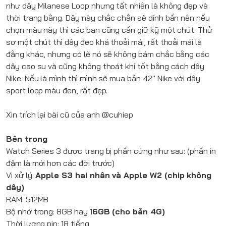
như dây Milanese Loop nhưng tất nhiên là không đẹp và
thời trang bằng. Dây này chắc chắn sẽ dính bẩn nên nếu
chọn màu này thì các bạn cũng cần giữ kỹ một chút. Thử
sơ một chút thì dây đeo khá thoải mái, rất thoải mái là
đằng khác, nhưng có lẽ nó sẽ không bám chắc bằng các
dây cao su và cũng không thoát khí tốt bằng cách dây
Nike. Nếu là mình thì mình sẽ mua bản 42" Nike với dây
sport loop màu đen, rất đẹp.
Xin trích lại bài cũ của anh @cuhiep
Bên trong
Watch Series 3 được trang bị phần cứng như sau: (phần in
đậm là mới hơn các đời trước)
Vi xử lý:
Apple S3 hai nhân và Apple W2 (chip không
dây)
RAM: 512MB
Bộ nhớ trong: 8GB hay 1
6GB (cho bản 4G)
Thời lượng pin: 18 tiếng