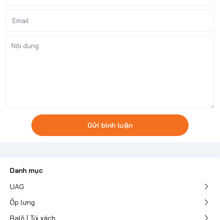
Gửi bình luận
Danh mục
UAG
Ốp lưng
Balô | Túi xách