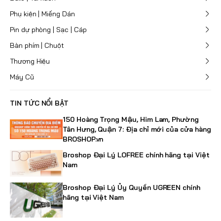
Phụ kiện | Miếng Dán
Pin dự phòng | Sạc | Cáp
Bàn phím | Chuột
Thương Hiệu
Máy Cũ
TIN TỨC NỔI BẬT
150 Hoàng Trọng Mậu, Him Lam, Phường
Tân Hưng, Quận 7: Địa chỉ mới của cửa hàng
BROSHOP.vn
Broshop Đại Lý LOFREE chính hãng tại Việt
Nam
Broshop Đại Lý Ủy Quyền UGREEN chính
hãng tại Việt Nam