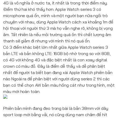
4G là vô nghĩa ở nước ta, ít nhất là trong thời điểm này.
Điểm thứ hai khó thấy hơn: Apple Watch series 3 có
microphone quá ổn, mình và một người bạn nữa ngồi trò
chuyện với nhau, dùng Apple Watch cách xa khoảng 1m để
hội thoại với người thứ 3 mà họ vẫn nghe rõ, không bị vọng
âm. Tất nhiên là nếu môi trường quá ồn thì chất lượng âm
thanh sẽ giảm đi nhưng với mình thì nó quá ổn.
Có 3 điểm khác biệt lớn nhất giữa Apple Watch series 3
bản LTE và bản không LTE: 16GB bộ nhớ trong so với 8GB,
có 4G với không 4G và đặc biệt nhất là con xoay digital
crown có màu đỏ. Đây là điểm dễ thấy và dễ phân biệt
nhất để người ta biết bạn đang xài Apple Watch phiên bản
nào Ngoài ra để phân biệt với người dùng series 2 thì các
bạn có thể chọn AW bản màu hồng cát như trong hình, một
màu mới hoàn toàn.
Phiên bản mình đang đeo trong bài là bản 38mm với dây
sport loop mới bằng vải, nó cũng dùng nam châm để hít