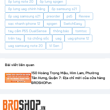
ốp lưng note 20
ốp lưng spigen
ốp lưng uag chính hãng
ốp samsung s21
ốp uag samsung s21
preorder
ps5
Review
sạc nhanh iphone 12
spigen
SwitchEasy
tay cầm PS5 DualSense
thông báo
tomtoc
trên tay
túi chống sốc
uag
uag iphone 12
uag samsung note 20
Ví Sen
Bài viết liên quan
150 Hoàng Trọng Mậu, Him Lam, Phường
Tân Hưng, Quận 7: Địa chỉ mới của cửa hàng
BROSHOP.vn