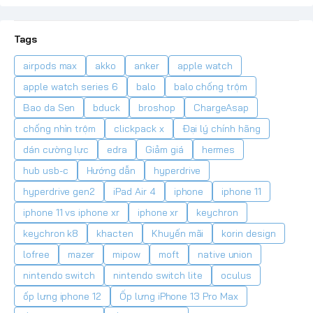
Tags
airpods max
akko
anker
apple watch
apple watch series 6
balo
balo chống trộm
Bao da Sen
bduck
broshop
ChargeAsap
chống nhìn trộm
clickpack x
Đại lý chính hãng
dán cường lực
edra
Giảm giá
hermes
hub usb-c
Hướng dẫn
hyperdrive
hyperdrive gen2
iPad Air 4
iphone
iphone 11
iphone 11 vs iphone xr
iphone xr
keychron
keychron k8
khacten
Khuyến mãi
korin design
lofree
mazer
mipow
moft
native union
nintendo switch
nintendo switch lite
oculus
ốp lưng iphone 12
Ốp lưng iPhone 13 Pro Max