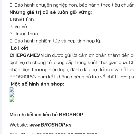
3. Bảo hành chuyên nghiệp hơn, bảo hành theo tiêu chuẩn
Những giá trị cũ sẽ luôn giữ vững:
1. Nhiệt tình.
2. Vui vẻ.
3. Trung thực.
3. Bảo hành nghiêm túc và hợp tình hợp lý.
Lời kết:
CHEPGAME.VN
xin được gửi lời cảm ơn chân thành đến q
dịch vụ do chúng tôi cung cấp trong suốt thời gian qua. 
nhận diện thương hiệu logo, đánh dấu sự đổi mới và nỗ lực
BROSHOP.VN cam kết không ngừng nỗ lực về chất lượng sả
Một số hình ảnh shop:
Mọi chi tiết xin liên hệ BROSHOP
Website:
www.
BROSHOP
.vn