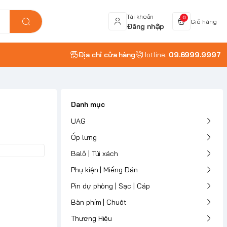
Tài khoản
0
Giỏ hàng
Đăng nhập
Địa chỉ cửa hàng
Hotline:
09.6999.9997
Danh mục
UAG
Ốp lưng
Balô | Túi xách
Phụ kiện | Miếng Dán
Pin dự phòng | Sạc | Cáp
Bàn phím | Chuột
Thương Hiệu