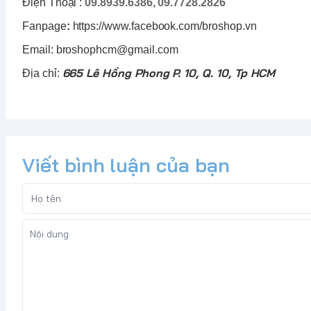
Điện Thoại :
09.8939.6386, 09.7728.2826
Fanpage
:
https://www.facebook.com/broshop.vn
Email: broshophcm@gmail.com
665 Lê Hồng Phong P. 10, Q. 10, Tp HCM
Địa chỉ:
Viết bình luận của bạn