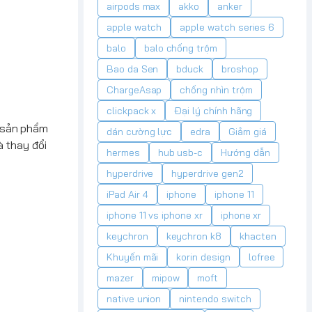
airpods max
akko
anker
apple watch
apple watch series 6
balo
balo chống trộm
Bao da Sen
bduck
broshop
ChargeAsap
chống nhìn trộm
clickpack x
Đại lý chính hãng
c sản phẩm
dán cường lực
edra
Giảm giá
 thay đổi
hermes
hub usb-c
Hướng dẫn
hyperdrive
hyperdrive gen2
iPad Air 4
iphone
iphone 11
iphone 11 vs iphone xr
iphone xr
keychron
keychron k8
khacten
Khuyến mãi
korin design
lofree
mazer
mipow
moft
native union
nintendo switch