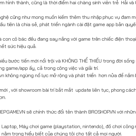
 hình thành, cũng là thời điểm hai chàng sinh viên trẻ Hải v
g nghệ cũng như mong muốn kiếm thêm thu nhập phục vụ đam mê
đầu tiên là chia sẻ, phát triển ngành cài đặt game app bản quy
à con cô bác đều đang say nắng với game trên chiếc điện thoại 
hết sức hiệu quả.
hiều bước tiến mới nổi trội và KHÔNG THỂ THIẾU trong đời sống 
 game/app ấy, cả trong công việc và giải trí.
.vn không ngừng nổ lực mở rộng và phát triển hơn nửa để nắm 
 mới , với showroom bài trí bắt mắt update liên tục, phong cá
ơn.
CHEPGAME.VN sẽ chính thức đổi tên thành BROSHOP.VN với nhữn
Laptop, Máy chơi game (playstation, nintendo), đồ chơi công ng
 nằm trong hiểu biết của chúng tôi cho tất cả mọi người.