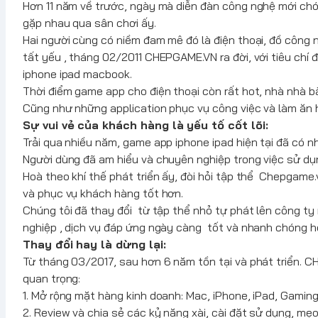
Hơn 11 năm về trước, ngày mà diễn đàn công nghệ mới chớm
gặp nhau qua sân chơi ấy.
Hai người cùng có niềm đam mê đó là điện thoại, đồ côn
tất yếu , tháng 02/2011 CHEPGAME.VN ra đời, với tiêu chí 
iphone ipad macbook.
Thời điểm game app cho điện thoại còn rất hot, nhà nhà b
Cũng như những application phục vụ công việc và làm ăn 
Sự vui vẻ của khách hàng là yếu tố cốt lõi:
Trải qua nhiều năm, game app iphone ipad hiện tại đã có n
Người dùng đã am hiểu và chuyên nghiệp trong việc sử dụng
Hoà theo khí thế phát triển ấy, đòi hỏi tập thể Chepgame
và phục vụ khách hàng tốt hơn.
Chúng tôi đã thay đổi từ tập thể nhỏ tự phát lên công ty
nghiệp , dịch vụ đáp ứng ngày càng tốt và nhanh chóng h
Thay đổi hay là dừng lại:
Từ tháng 03/2017, sau hơn 6 năm tồn tại và phát triển. 
quan trọng:
1. Mở rộng mặt hàng kinh doanh: Mac, iPhone, iPad, Gaming 
2. Review và chia sẻ các kỷ năng xài, cài đặt sử dụng, mẹo