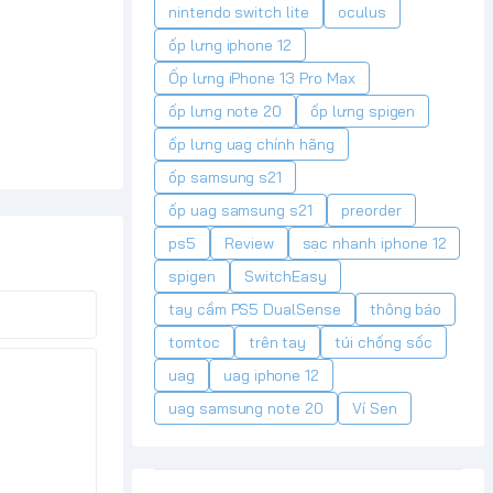
nintendo switch lite
oculus
ốp lưng iphone 12
Ốp lưng iPhone 13 Pro Max
ốp lưng note 20
ốp lưng spigen
ốp lưng uag chính hãng
ốp samsung s21
ốp uag samsung s21
preorder
ps5
Review
sạc nhanh iphone 12
spigen
SwitchEasy
tay cầm PS5 DualSense
thông báo
tomtoc
trên tay
túi chống sốc
uag
uag iphone 12
uag samsung note 20
Ví Sen