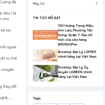
à Cường đã
Máy Cũ
. Như 1 lẽ
TIN TỨC NỔI BẬT
ền cho
150 Hoàng Trọng Mậu,
bé xíu.
Him Lam, Phường Tân
Hưng, Quận 7: Địa chỉ
mới của cửa hàng
BROSHOP.vn
mỗi người.
Broshop Đại Lý LOFREE
chính hãng tại Việt Nam
bắt xu thế
Broshop Đại Lý Ủy
ch chuyên
Quyền UGREEN chính
hãng tại Việt Nam
g thay đổi
hệ, ....
Tags