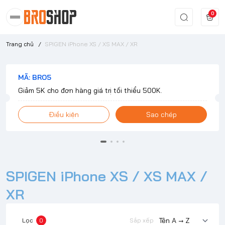
0
Trang chủ
/
SPIGEN iPhone XS / XS MAX / XR
MÃ: BRO5
Giảm 5K cho đơn hàng giá trị tối thiểu 500K.
Điều kiện
Sao chép
SPIGEN iPhone XS / XS MAX /
XR
Lọc
0
Sắp xếp