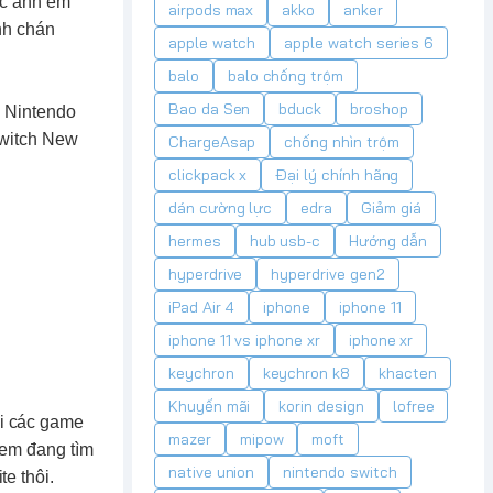
các anh em
airpods max
akko
anker
nh chán
apple watch
apple watch series 6
balo
balo chống trộm
Bao da Sen
bduck
broshop
o Nintendo
witch
New
ChargeAsap
chống nhìn trộm
clickpack x
Đại lý chính hãng
dán cường lực
edra
Giảm giá
hermes
hub usb-c
Hướng dẫn
hyperdrive
hyperdrive gen2
iPad Air 4
iphone
iphone 11
iphone 11 vs iphone xr
iphone xr
keychron
keychron k8
khacten
Khuyến mãi
korin design
lofree
i các game
mazer
mipow
moft
 em đang tìm
native union
nintendo switch
ite
thôi.