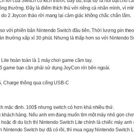
ch rời của Switch có kích thước đầy đủ, thật sự là nổi bật cho 
g thường. Đây là điểm thích thú với riêng cá nhân mình, vì mì
 do 2 Joycon tháo rời mang lại cảm giác không chắc chắn lắm.
 so với phiên bản
Nintendo Switch
đầu tiên. Thời lượng pin the
bản thường xấp xỉ 30 phút. Nhưng là thấp hơn so với
Nintendo S
 Lite
hoàn toàn là 1 máy chơi game cầm tay.
ố game bạn cần phải sử dụng JoyCon rời bên ngoài.
3.5, Charge thông qua cổng USB-C
ch
mặc định. 100$ nhưng switch có hơn khá nhiều thứ.
g khách hàng. Nếu anh em đang muốn tìm một máy nhỏ gọn chơ
 hoặc đi du lịch thì
Nintendo Switch Lite
chính là chiếc máy anh
on
Nintendo Switch
bự đã có rồi, thì mua ngay
Nintendo Switch L