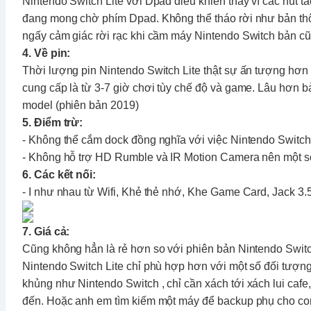
Nintendo Switch Lite
với Dpad điều khiển thay vì các nút tá
đang mong chờ phím Dpad. Không thể tháo rời như bản thôn
ngấy cảm giác rời rạc khi cầm máy
Nintendo Switch
bản cũ
4. Về pin:
Thời lượng pin
Nintendo Switch Lite
thật sự ấn tượng hơn
cung cấp là từ 3-7 giờ chơi tùy chế độ và game. Lâu hơn 
model (phiên bản 2019)
5. Điểm trừ:
- Không thể cắm dock đồng nghĩa với việc
Nintendo Switch
- Không hỗ trợ HD Rumble và IR Motion Camera nên một s
6. Các kết nối:
- I như nhau từ Wifi, Khẻ thẻ nhớ, Khe Game Card, Jack 
7. Giá cả:
Cũng không hẳn là rẻ hơn so với phiên bản
Nintendo Swit
Nintendo Switch Lite
chỉ phù hợp hơn với một số đối tượn
khủng như
Nintendo Switch
, chỉ cần xách tới xách lui cafe,
đến. Hoặc anh em tìm kiếm một máy để backup phụ cho c