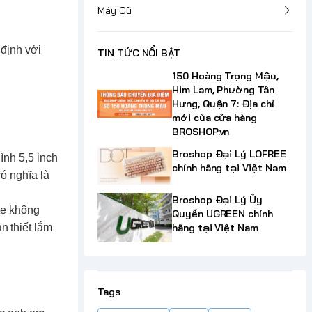
Máy Cũ
 định với
TIN TỨC NỔI BẬT
150 Hoàng Trọng Mậu,
Him Lam, Phường Tân
Hưng, Quận 7: Địa chỉ
mới của cửa hàng
BROSHOP.vn
Broshop Đại Lý LOFREE
ình 5,5 inch
chính hãng tại Việt Nam
ó nghĩa là
Broshop Đại Lý Ủy
te không
Quyền UGREEN chính
hãng tại Việt Nam
n thiết lắm
Tags