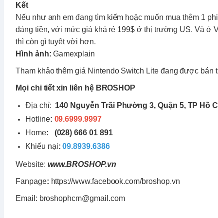
Kết
Nếu như anh em đang tìm kiếm hoặc muốn mua thêm 1 ph
đáng tiền, với mức giá khá rẻ 199$ ở thị trường US. Và 
thì còn gì tuyệt vời hơn.
Hình ảnh:
Gamexplain
Tham khảo thêm giá
Nintendo Switch Lite
đang được bán t
Mọi chi tiết xin liên hệ BROSHOP
Địa chỉ:
140 Nguyễn Trãi Phường 3, Quận 5, TP Hồ C
Hotline
:
09.6999.9997
Home
:
(028) 666 01 891
Khiếu nại
:
09.8939.6386
Website:
www.
BROSHOP
.vn
Fanpage
:
https://www.facebook.com/broshop.vn
Email: broshophcm@gmail.com