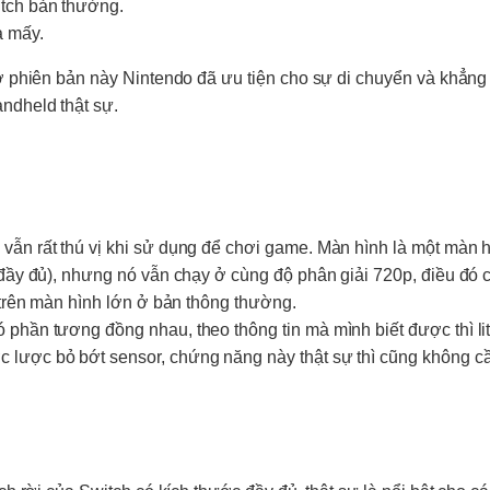
tch
bản thường.
à mấy.
 ở phiên bản này Nintendo đã ưu tiện cho sự di chuyển và khẳng
ndheld thật sự.
vẫn rất thú vị khi sử dụng để chơi game. Màn hình là một màn h
đầy đủ), nhưng nó vẫn chạy ở cùng độ phân giải 720p, điều đó c
trên màn hình lớn ở bản thông thường.
 phần tương đồng nhau, theo thông tin mà mình biết được thì li
lược bỏ bớt sensor, chứng năng này thật sự thì cũng không cầ