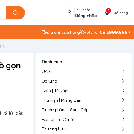
Tài khoản
0
Giỏ hàng
Đăng nhập
Địa chỉ cửa hàng
Hotline:
09.6999.9997
ên.
Danh mục
ỏ gọn
UAG
Ốp lưng
Balô | Túi xách
Phụ kiện | Miếng Dán
Pin dự phòng | Sạc | Cáp
trả lời các
Bàn phím | Chuột
Thương Hiệu