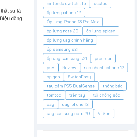
nintendo switch lite
oculus
thật sự là
ốp lưng iphone 12
Triệu đồng
Ốp lưng iPhone 13 Pro Max
ốp lưng note 20
ốp lưng spigen
ốp lưng uag chính hãng
ốp samsung s21
ốp uag samsung s21
preorder
ps5
Review
sạc nhanh iphone 12
spigen
SwitchEasy
tay cầm PS5 DualSense
thông báo
tomtoc
trên tay
túi chống sốc
uag
uag iphone 12
uag samsung note 20
Ví Sen