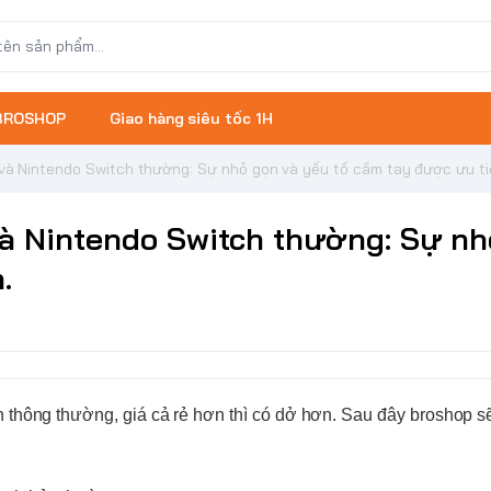
 BROSHOP
Giao hàng siêu tốc 1H
và Nintendo Switch thường: Sự nhỏ gọn và yếu tố cầm tay được ưu ti
và Nintendo Switch thường: Sự nh
.
 thông thường, giá cả rẻ hơn thì có dở hơn. Sau đây broshop sẽ 