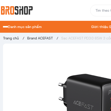
Danh mục sản phẩm
Giới thiệu
Trang chủ
/
Brand ACEFAST
/
Sạc ACEFAST PD3.0 65W 3 cổ