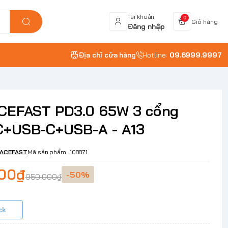
Tài khoản
0
Giỏ hàng
Đăng nhập
Địa chỉ cửa hàng
Hotline:
09.6999.9997
CEFAST PD3.0 65W 3 cổng
+USB-C+USB-A - A13
ACEFAST
Mã sản phẩm:
108871
000₫
-50%
950.000₫
ck