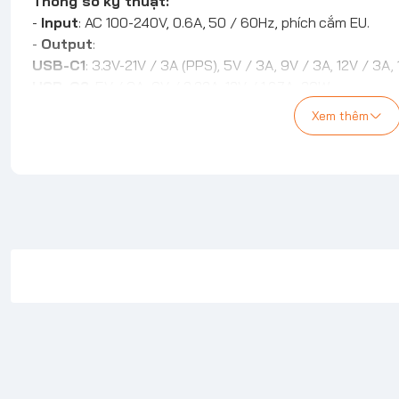
Thông số kỹ thuật:
-
Input
: AC 100-240V, 0.6A, 50 / 60Hz, phích cắm EU.
-
Output
:
USB-C1
: 3.3V-21V / 3A (PPS), 5V / 3A, 9V / 3A, 12V / 3A
USB-C2
: 5V / 3A, 9V / 2.22A, 12V / 1.67A, 20W.
USB-A
: 5V / 3A, 9V / 2A, 12V / 1.5A, 18W.
Xem thêm
USB-C1 + USB-C2
45W + 20W
USB-C1 + USB-A
45W + 18W
USB-C2 + USB-A
18W 5V / 3.6A
USB-C1 + USB-C2 + USB-A1
45W + 18W.
- Đầu ra thông minh, hỗ trợ cho PD20W, cho PPS, cho QC
giao thức sạc khác.
- Chất liệu PC chống cháy, chắc chắn và bền, nhiều mạch
- Kích thước: 96,4 * 30,3 * 52,8mm.
- Trọng lượng: ≈120g.
- An toàn hơn, chống cháy V0, chứng nhận hiệu quả năng
- Tương thích với 99% thiết bị kỹ thuật số sạc USB. Hỗ t
điện thoại di động, có thể sạc nhanh máy tính xách tay U
động cùng một lúc, một bộ sạc có thể giải quyết nhu cầu 