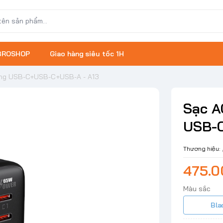
 BROSHOP
Giao hàng siêu tốc 1H
ng USB-C+USB-C+USB-A - A13
Sạc A
USB-C
Thương hiệu:
475.
Màu sắc
Bla