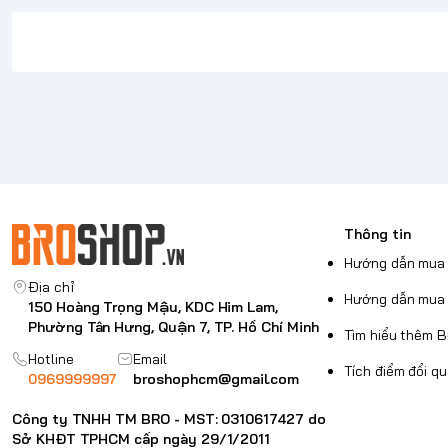
Nội dung bổ sung
Tình trạng:
Mới 100% chính hãng
Bảo hành:
12 Tháng.
Xem quy định
Thông tin
Hướng dẫn mua 
Địa chỉ
Hướng dẫn mua 
150 Hoàng Trọng Mậu, KDC Him Lam,
Phường Tân Hưng, Quận 7, TP. Hồ Chí Minh
Tìm hiểu thêm 
Hotline
Email
Tích điểm đổi q
0969999997
broshophcm@gmail.com
Công ty TNHH TM BRO - MST: 0310617427 do
Sở KHĐT TPHCM cấp ngày 29/1/2011