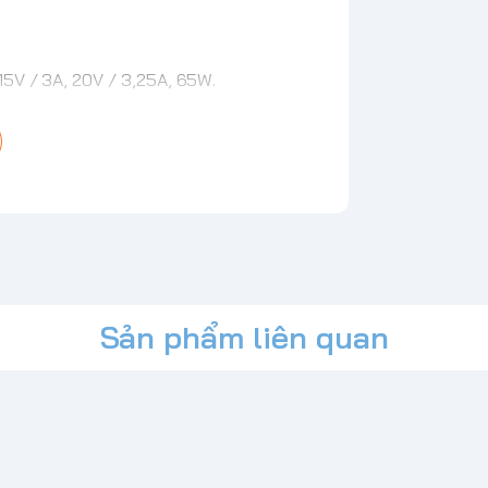
, 15V / 3A, 20V / 3,25A, 65W.
3.0 / QC2.0, cho AFC, cho FCP và các
 bảo vệ.
Sản phẩm liên quan
 lượng PSE, 3C, ERP6.
rợ máy tính xách tay, máy tính bảng, sạc
SB-C và máy tính bảng / điện thoại di
sạc nhanh của nhiều thiết bị.