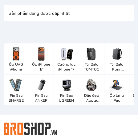
Sản phẩm đang được cập nhật
Ốp UAG
Ốp iPhone
Cường lực
Túi Balo
Túi Balo
Bà
iPhone
17
iPhone 17
TOMTOC
Korin
Design
L
Pin Sạc
Pin Sạc
Pin Sạc
Dây đeo
Ốp lưng
Sạ
SHARGE
ANKER
UGREEN
Apple
iPad
d
Watch