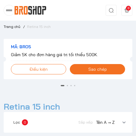
0
Trang chủ
/
Retina 15 inch
MÃ: BRO5
Giảm 5K cho đơn hàng giá trị tối thiểu 500K.
Điều kiện
Sao chép
Retina 15 inch
Lọc
0
Sắp xếp