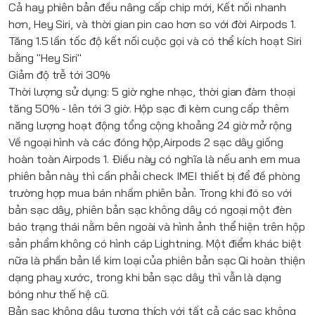
Cả hay phiên bản đều nâng cấp chip mới, Kết nối nhanh
hơn, Hey Siri, và thời gian pin cao hơn so với đời
Airpods 1
.
Tăng 1.5 lần tốc độ kết nối cuộc gọi và có thể kích hoạt Siri
bằng "Hey Siri"
Giảm độ trễ tới 30%
Thời lượng sử dụng: 5 giờ nghe nhạc, thời gian đàm thoại
tăng 50% - lên tới 3 giờ. Hộp sạc đi kèm cung cấp thêm
năng lượng hoạt động tổng cộng khoảng 24 giờ mở rộng
Về ngoại hình và các đóng hộp,
Airpods 2
sạc dây giống
hoàn toàn
Airpods 1
. Điều này có nghĩa là nếu anh em mua
phiên bản này thì cần phải check IMEI thiết bị để đề phòng
trường hợp mua bán nhầm phiên bản. Trong khi đó so với
bản sạc dây, phiên bản sạc không dây có ngoại một đèn
báo trạng thái nằm bên ngoài và hình ảnh thể hiện trên hộp
sản phẩm không có hình cáp Lightning. Một điểm khác biệt
nữa là phần bản lề kim loại của phiên bản sạc Qi hoàn thiện
dạng phay xước, trong khi bản sạc dây thì vẫn là dạng
bóng như thế hệ cũ.
Bản sạc không dây tương thích với tất cả các sạc không