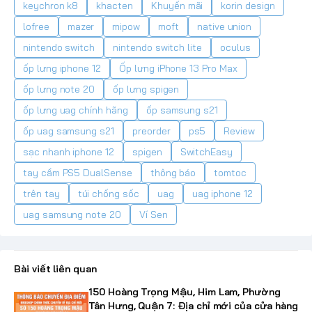
keychron k8
khacten
Khuyến mãi
korin design
lofree
mazer
mipow
moft
native union
nintendo switch
nintendo switch lite
oculus
ốp lưng iphone 12
Ốp lưng iPhone 13 Pro Max
ốp lưng note 20
ốp lưng spigen
ốp lưng uag chính hãng
ốp samsung s21
ốp uag samsung s21
preorder
ps5
Review
sạc nhanh iphone 12
spigen
SwitchEasy
tay cầm PS5 DualSense
thông báo
tomtoc
trên tay
túi chống sốc
uag
uag iphone 12
uag samsung note 20
Ví Sen
Bài viết liên quan
150 Hoàng Trọng Mậu, Him Lam, Phường
Tân Hưng, Quận 7: Địa chỉ mới của cửa hàng