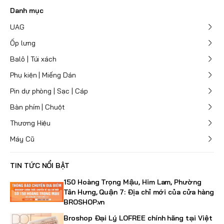
Danh mục
UAG
Ốp lưng
Balô | Túi xách
Phụ kiện | Miếng Dán
Pin dự phòng | Sạc | Cáp
Bàn phím | Chuột
Thương Hiệu
Máy Cũ
TIN TỨC NỔI BẬT
150 Hoàng Trọng Mậu, Him Lam, Phường
Tân Hưng, Quận 7: Địa chỉ mới của cửa hàng
BROSHOP.vn
Broshop Đại Lý LOFREE chính hãng tại Việt