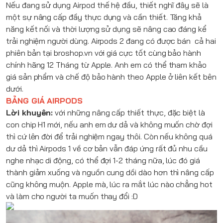
Nếu đang sử dụng
Airpod
thế hệ đầu, thiết nghĩ đây sẽ là
một sự nâng cấp đầy thực dụng và cần thiết. Tăng khả
năng kết nối và thời lượng sử dụng sẽ nâng cao đáng kể
trải nghiệm người dùng.
Airpods 2
đang có được bán cả hai
phiên bản tại
broshop.vn
với giá cực tốt cùng bảo hành
chính hãng 12 Tháng từ Apple. Anh em có thể tham khảo
giá sản phẩm và chế độ bảo hành theo Apple ở liên kết bên
dưới.
BẢNG GIÁ AIRPODS
Lời khuyên:
với những nâng cấp thiết thực, đặc biệt là
con chip H1 mới, nếu anh em dư dả và không muốn chờ đợi
thì cứ lên đời để trải nghiệm ngay thôi. Còn nếu không quá
dư dả thì Airpods 1 về cơ bản vẫn đáp ứng rất đủ nhu cầu
nghe nhạc di động, có thể đợi 1-2 tháng nữa, lúc đó giá
thành giảm xuống và nguồn cung dồi dào hơn thì nâng cấp
cũng không muộn. Apple mà, lúc ra mắt lúc nào chẳng hot
và làm cho người ta muốn thay đổi :D