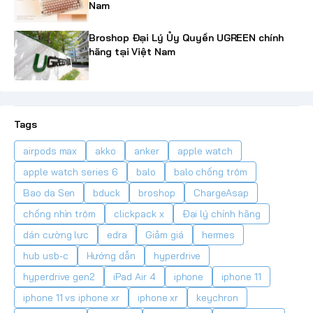
Nam
Broshop Đại Lý Ủy Quyền UGREEN chính
hãng tại Việt Nam
Tags
airpods max
akko
anker
apple watch
apple watch series 6
balo
balo chống trộm
Bao da Sen
bduck
broshop
ChargeAsap
chống nhìn trộm
clickpack x
Đại lý chính hãng
dán cường lực
edra
Giảm giá
hermes
hub usb-c
Hướng dẫn
hyperdrive
hyperdrive gen2
iPad Air 4
iphone
iphone 11
iphone 11 vs iphone xr
iphone xr
keychron