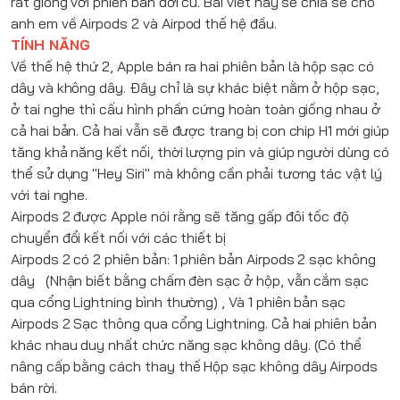
rất giống với phiên bản đời cũ. Bài viết này sẽ chia sẻ cho
anh em về
Airpods 2
và
Airpod
thế hệ đầu.
TÍNH NĂNG
Về thế hệ thứ 2,
Apple
bán ra hai phiên bản là hộp sạc có
dây và không dây. Đây chỉ là sự khác biệt nằm ở hộp sạc,
ở tai nghe thì cấu hình phần cứng hoàn toàn giống nhau ở
cả hai bản. Cả hai vẫn sẽ được trang bị con chip H1 mới giúp
tăng khả năng kết nối, thời lượng pin và giúp người dùng có
thể sử dụng "Hey Siri" mà không cần phải tương tác vật lý
với tai nghe.
Airpods 2
được
Apple
nói rằng sẽ tăng gấp đôi tốc độ
chuyển đổi kết nối với các thiết bị
Airpods 2
có 2 phiên bản: 1 phiên bản
Airpods 2 sạc không
dây
(Nhận biết bằng chấm đèn sạc ở hộp, vẫn cắm sạc
qua cổng Lightning bình thường) , Và 1 phiên bản sạc
Airpods 2 Sạc
thông qua cổng Lightning. Cả hai phiên bản
khác nhau duy nhất chức năng sạc không dây. (Có thể
nâng cấp bằng cách thay thế
Hộp sạc không dây Airpods
bán rời.