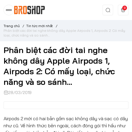
0
Trang chủ
/
Tin tức mới nhất
/
Phân biệt các đời tai nghe không dây Apple Airpods 1, Airpods 2: Có mấy
loại, chức năng và so sánh...
Phân biệt các đời tai nghe
không dây Apple Airpods 1,
Airpods 2: Có mấy loại, chức
năng và so sánh...
28/03/2019
Airpods 2
mới có hai bản gồm sạc không dây và sạc có dây
như cũ. Về hình thức bên ngoài, cách đóng gói thì hầu như