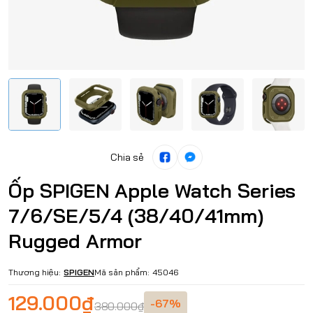
Chia sẻ
Ốp SPIGEN Apple Watch Series
7/6/SE/5/4 (38/40/41mm)
Rugged Armor
Thương hiệu:
SPIGEN
Mã sản phẩm:
45046
129.000₫
-67%
380.000₫