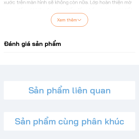
xước trên màn hình sẽ không còn nữa. Lớp hoàn thiện mờ
mang đến nét hiện đại cho chiếc đồng hồ, với từng chi tiết
được chế tác tỉ mỉ. Hãy mang đến cho Apple Watch sự bảo
Xem thêm
vệ xứng đáng và vẻ ngoài hoàn hảo với Rugged Armor®.
Đánh giá sản phẩm
Sản phẩm liên quan
Sản phẩm cùng phân khúc