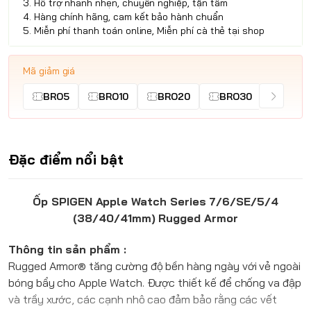
3. Hỗ trợ nhanh nhẹn, chuyên nghiệp, tận tâm
4. Hàng chính hãng, cam kết bảo hành chuẩn
5. Miễn phí thanh toán online, Miễn phí cà thẻ tại shop
Mã giảm giá
BRO5
BRO10
BRO20
BRO30
Đặc điểm nổi bật
Ốp SPIGEN Apple Watch Series 7/6/SE/5/4
(38/40/41mm) Rugged Armor
Thông tin sản phẩm :
Rugged Armor® tăng cường độ bền hàng ngày với vẻ ngoài
bóng bẩy cho Apple Watch. Được thiết kế để chống va đập
và trầy xước, các cạnh nhô cao đảm bảo rằng các vết