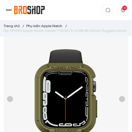
0
Trang chủ
/
Phụ kiện Apple Watch
/
Ốp SPIGEN Apple Watch Series 7/6/SE/5/4 (38/40/41mm) Rugged Armor