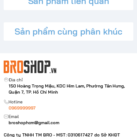
Sản phẩm liên quan
Nội dung bổ sung
Tình trạng:
Mới 100% Chính hãng.
Bảo hành:
12 Tháng.
Địa chỉ bảo hành.
Sản phẩm cùng phân khúc
Trọn bộ:
Nguyên hộp.
Địa chỉ
150 Hoàng Trọng Mậu, KDC Him Lam, Phường Tân Hưng,
Quận 7, TP. Hồ Chí Minh
Hotline
0969999997
Email
broshophcm@gmail.com
Công ty TNHH TM BRO - MST: 0310617427 do Sở KHĐT