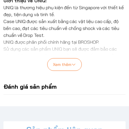
Giới thiệu về
UNIQ
:
UNIQ
là thương hiệu phụ kiện đến từ Singapore với thiết kế
đẹp, tiện dụng và tinh tế.
Case
UNIQ
được sản xuất bằng các vật liệu cao cấp, độ
bền cao, đạt các tiêu chuẩn về chống shock và các tiêu
chuẩn về Drop Test.
UNIQ
được phân phối chính hãng tại BROSHOP.
Sử dụng các sản phẩm
UNIQ
bạn sẽ được đảm bảo các
tiêu chí: Thời trang, Độc đáo, bảo vệ cực tốt và giá cả hợp
lý.
Xem thêm
Ốp lưng
UNIQ
Rovus For Ipad Pro 11/ Air 10.9 (2021-
2022)
Hỗ trợ sạc không dây cho Apple Pencil.
Đánh giá sản phẩm
Ốp lưng TPU cứng cáp bảo vệ tích hợp giá đỡ Apple Pencil.
3 góc nhìn. Phong cảnh, Chân dung và Nhập trong một lần
chuyển đổi.
Tương thích với các dòng iPad Pro 11/ Air 10.9 (2021-2022)
*Lưu ý:
Sản phẩm là ốp lưng, không có máy tính bảng
iPad đi kèm
.