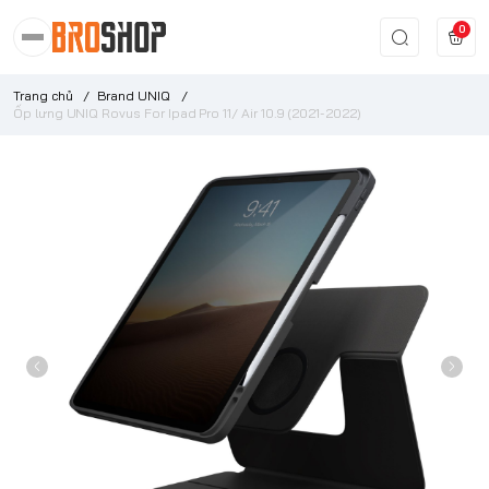
0
Trang chủ
/
Brand UNIQ
/
Ốp lưng UNIQ Rovus For Ipad Pro 11/ Air 10.9 (2021-2022)