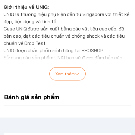
Giới thiệu về
UNIQ
:
UNIQ
là thương hiệu phụ kiện đến từ Singapore với thiết kế
đẹp, tiện dụng và tinh tế.
Case
UNIQ
được sản xuất bằng các vật liệu cao cấp, độ
bền cao, đạt các tiêu chuẩn về chống shock và các tiêu
chuẩn về Drop Test.
UNIQ
được phân phối chính hãng tại BROSHOP.
Sử dụng các sản phẩm
UNIQ
bạn sẽ được đảm bảo các
tiêu chí: Thời trang, Độc đáo, bảo vệ cực tốt và giá cả hợp
lý.
Xem thêm
Ốp lưng
UNIQ
HYBRID iPhone Air MAGCLICK
CHARGING LIFEPRO XTREME FROST
Ốp lưng lai (hybrid) siêu mỏng với thiết kế góc bo cong
Đánh giá sản phẩm
công nghệ AirLite™, tăng khả năng đàn hồi và hấp thụ lực
khi va đập.
Viền bảo vệ camera được làm nhô cao, cùng với phần cắt
chính xác để dễ dàng truy cập nút chụp ảnh phụ, nâng cao
tính tiện dụng khi sử dụng.