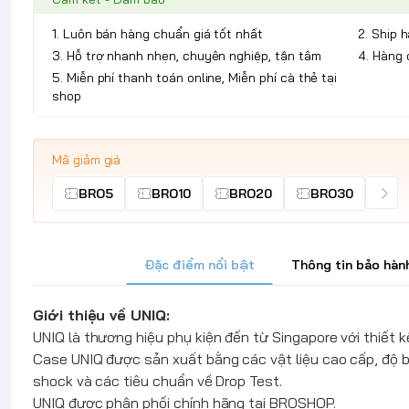
1. Luôn bán hàng chuẩn giá tốt nhất
2. Ship 
3. Hỗ trợ nhanh nhẹn, chuyên nghiệp, tận tâm
4. Hàng 
5. Miễn phí thanh toán online, Miễn phí cà thẻ tại
shop
Mã giảm giá
BRO5
BRO10
BRO20
BRO30
Đặc điểm nổi bật
Thông tin bảo hàn
Giới thiệu về
UNIQ
:
UNIQ
là thương hiệu phụ kiện đến từ Singapore với thiết kế
Case
UNIQ
được sản xuất bằng các vật liệu cao cấp, độ 
shock và các tiêu chuẩn về Drop Test.
UNIQ
được phân phối chính hãng tại BROSHOP.