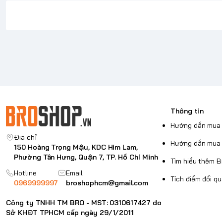
Thông tin
Hướng dẫn mua 
Địa chỉ
Hướng dẫn mua 
150 Hoàng Trọng Mậu, KDC Him Lam,
Phường Tân Hưng, Quận 7, TP. Hồ Chí Minh
Tìm hiểu thêm 
Hotline
Email
Tích điểm đổi q
0969999997
broshophcm@gmail.com
Công ty TNHH TM BRO - MST: 0310617427 do
Sở KHĐT TPHCM cấp ngày 29/1/2011