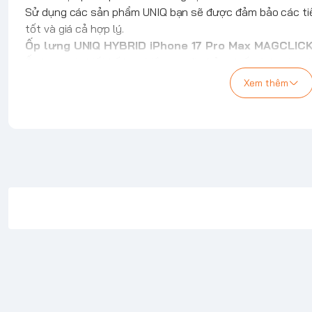
Sử dụng các sản phẩm
UNIQ
bạn sẽ được đảm bảo các tiê
tốt và giá cả hợp lý.
Ốp lưng
UNIQ
HYBRID iPhone 17 Pro Max MAGCLIC
Ốp lưng có thiết kế ba chiều rực rỡ phản chiếu ánh sáng 
lấp lánh đầy mê hoặc
Xem thêm
Kết hợp độ bền và khả năng bảo vệ vượt trội với phong cá
mọi diện mạo
Viền ống kính được nâng lên để bảo vệ camera sau
Khả năng tương thích với MagClick™ cho phép sạc dễ dàng
MagClick™
Đã thử nghiệm thả rơi để chịu được độ cao lên đến 8 fee
Chất liệu:
Vỏ hỗn hợp polycarbonate và TPU
*Lưu ý:
Sản phẩm là ốp lưng, không có điện thoại đi kèm
.
Nội dung bổ sung
Tình trạng:
Mới 100% Chính hãng.
Bảo hành:
12 Tháng.
Địa chỉ bảo hành.
Trọn bộ:
Nguyên hộp.