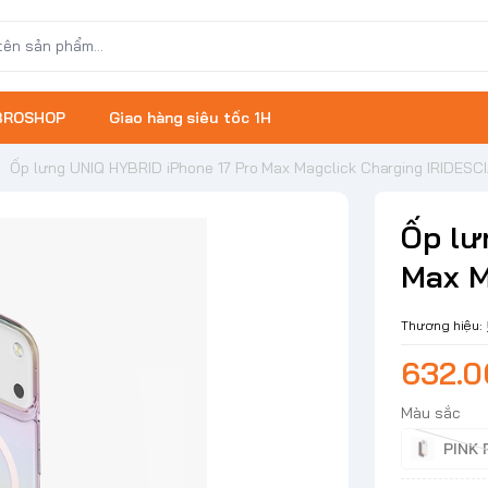
 BROSHOP
Giao hàng siêu tốc 1H
/
Ốp lưng UNIQ HYBRID iPhone 17 Pro Max Magclick Charging IRIDESC
Ốp lư
Max M
Thương hiệu:
632.
Màu sắc
PINK 