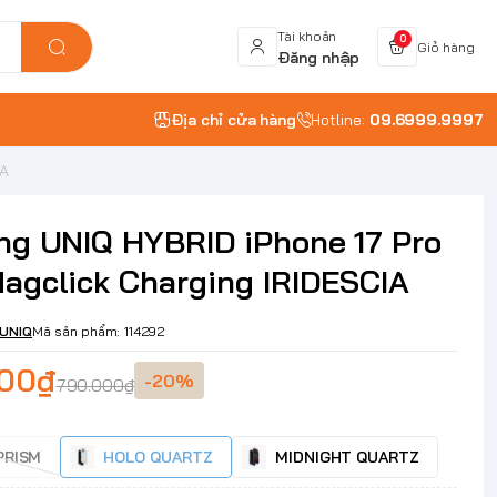
Tài khoản
0
Giỏ hàng
Đăng nhập
Địa chỉ cửa hàng
Hotline:
09.6999.9997
IA
ng UNIQ HYBRID iPhone 17 Pro
agclick Charging IRIDESCIA
UNIQ
Mã sản phẩm:
114292
000₫
-20%
790.000₫
PRISM
HOLO QUARTZ
MIDNIGHT QUARTZ