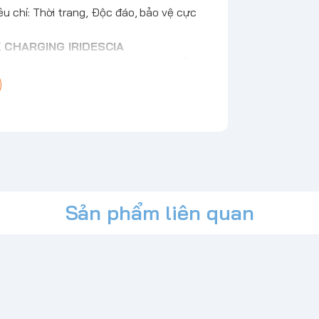
u chí: Thời trang, Độc đáo, bảo vệ cực
K CHARGING IRIDESCIA
từ mọi góc độ, mang đến màn trình diễn
ch nổi bật, được thiết kế để nâng tầm
 và tích hợp liền mạch với các phụ kiện
t/2,5 mét
Sản phẩm liên quan