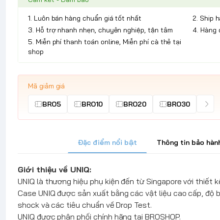
1. Luôn bán hàng chuẩn giá tốt nhất
2. Ship 
3. Hỗ trợ nhanh nhẹn, chuyên nghiệp, tận tâm
4. Hàng 
5. Miễn phí thanh toán online, Miễn phí cà thẻ tại
shop
Mã giảm giá
BRO5
BRO10
BRO20
BRO30
Đặc điểm nổi bật
Thông tin bảo hàn
Giới thiệu về
UNIQ
:
UNIQ
là thương hiệu phụ kiện đến từ Singapore với thiết kế
Case
UNIQ
được sản xuất bằng các vật liệu cao cấp, độ 
shock và các tiêu chuẩn về Drop Test.
UNIQ
được phân phối chính hãng tại BROSHOP.