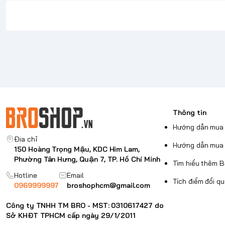
Thông tin
Hướng dẫn mua 
Địa chỉ
Hướng dẫn mua 
150 Hoàng Trọng Mậu, KDC Him Lam,
Phường Tân Hưng, Quận 7, TP. Hồ Chí Minh
Tìm hiểu thêm 
Hotline
Email
Tích điểm đổi q
0969999997
broshophcm@gmail.com
Công ty TNHH TM BRO - MST: 0310617427 do
Sở KHĐT TPHCM cấp ngày 29/1/2011