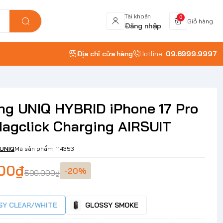
Tài khoản
0
Giỏ hàng
Đăng nhập
Địa chỉ cửa hàng
Hotline:
09.6999.9997
ng UNIQ HYBRID iPhone 17 Pro
agclick Charging AIRSUIT
UNIQ
Mã sản phẩm:
114353
000₫
-20%
590.000₫
SY CLEAR/WHITE
GLOSSY SMOKE