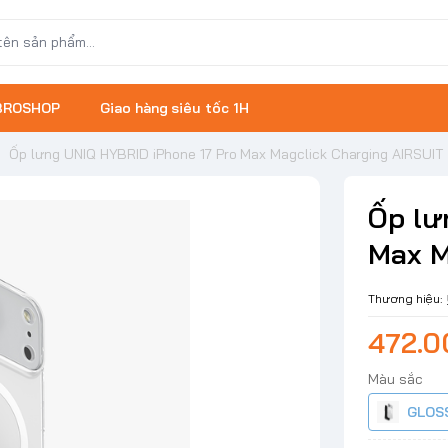
 BROSHOP
Giao hàng siêu tốc 1H
/
Ốp lưng UNIQ HYBRID iPhone 17 Pro Max Magclick Charging AIRSUIT
Ốp lư
Max M
Thương hiệu:
472.
Màu sắc
GLOS