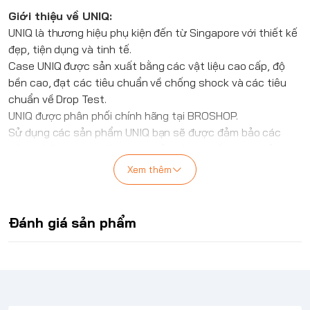
Giới thiệu về
UNIQ
:
UNIQ
là thương hiệu phụ kiện đến từ Singapore với thiết kế
đẹp, tiện dụng và tinh tế.
Case
UNIQ
được sản xuất bằng các vật liệu cao cấp, độ
bền cao, đạt các tiêu chuẩn về chống shock và các tiêu
chuẩn về Drop Test.
UNIQ
được phân phối chính hãng tại BROSHOP.
Sử dụng các sản phẩm
UNIQ
bạn sẽ được đảm bảo các
tiêu chí: Thời trang, Độc đáo, bảo vệ cực tốt và giá cả hợp
lý.
Xem thêm
Ốp lưng
UNIQ
HYBRID iPhone 17 Pro MAGCLICK
CHARGING COEHL MIRELLE
Ốp lưng giả da cao cấp với bề mặt vân nổi chống bám
Đánh giá sản phẩm
nước, kết hợp chi tiết kim loại sang trọng ở nút bấm và
viền camera.
Lót trong bằng sợi microfiber mềm mại, giúp giảm ma sát
và bảo vệ thiết bị khỏi trầy xước.
Đã kiểm nghiệm khả năng chống sốc, chịu va đập từ độ