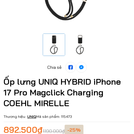
Chia sẻ
Ốp lưng UNIQ HYBRID iPhone
17 Pro Magclick Charging
COEHL MIRELLE
Thương hiệu:
UNIQ
Mã sản phẩm:
115473
892.500₫
-25%
1.190.000₫