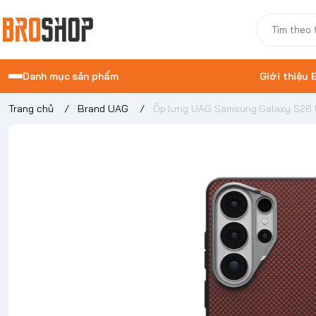
Danh mục sản phẩm
Giới thiệu
Trang chủ
/
Brand UAG
/
Ốp lưng UAG Samsung Galaxy S26 U