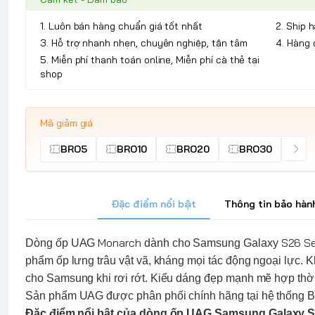
1. Luôn bán hàng chuẩn giá tốt nhất
2. Ship 
3. Hỗ trợ nhanh nhẹn, chuyên nghiệp, tận tâm
4. Hàng 
5. Miễn phí thanh toán online, Miễn phí cà thẻ tại
shop
Mã giảm giá
BRO5
BRO10
BRO20
BRO30
Đặc điểm nổi bật
Thông tin bảo hàn
Monarch
S26 S
Dòng ốp
UAG
dành cho Samsung Galaxy
phẩm ốp lưng trâu vật vã, kháng mọi tác động ngoại lực. Kh
cho
Samsung
khi rơi rớt. Kiểu dáng đẹp mạnh mẽ hợp thời 
Sản phẩm
UAG
được phân phối chính hãng tại hệ thốn
Đặc điểm nổi bật của dòng ốp
UAG
Samsung Galaxy S2