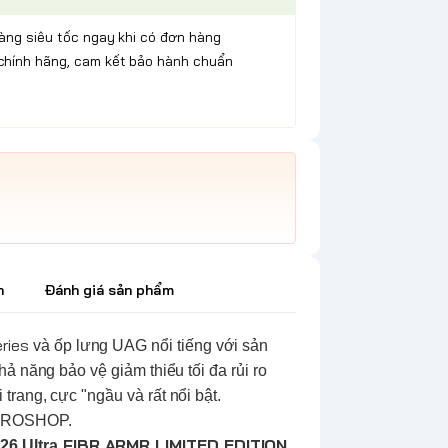
hàng siêu tốc ngay khi có đơn hàng
chính hãng, cam kết bảo hành chuẩn
h
Đánh giá sản phẩm
eries
và ốp lưng
UAG
nổi tiếng với sản
ả năng bảo vệ giảm thiểu tối đa rủi ro
trang, cực "ngầu và rất nổi bật.
g BROSHOP.
FIBR ARMR LIMITED EDITION
6 Ultra