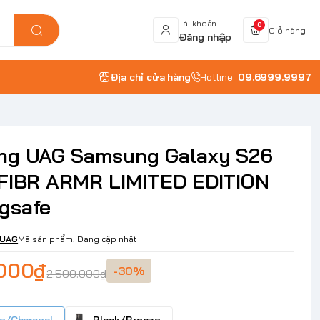
Tài khoản
0
Giỏ hàng
Đăng nhập
Địa chỉ cửa hàng
Hotline:
09.6999.9997
ng UAG Samsung Galaxy S26
 FIBR ARMR LIMITED EDITION
gsafe
UAG
Mã sản phẩm:
Đang cập nhật
.000₫
-30%
2.500.000₫