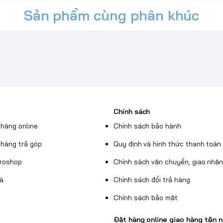
 và khả năng mang theo (dây đeo không
Sản phẩm cùng phân khúc
c kiểm nghiệm độc lập để chịu được va
n an toàn ngay cả trong những điều kiện
 quân đội (MIL-SPEC 810G-516.6).
Chính sách
hàng online
Chính sách bảo hành
hàng trả góp
Quy định và hình thức thanh toán
Broshop
Chính sách vận chuyển, giao nhậ
uà
Chính sách đổi trả hàng
Chính sách bảo mật
Đặt hàng online giao hàng tận n