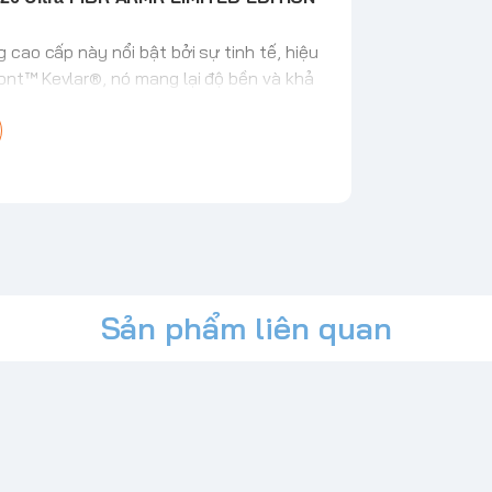
 cao cấp này nổi bật bởi sự tinh tế, hiệu
ont™ Kevlar®, nó mang lại độ bền và khả
n khó tin. Các đường nét thanh thoát,
inh tế tạo nên một vẻ ngoài sang trọng.
ược xử lý nhiệt, bao bọc liền mạch quanh
c chạm tinh tế.
ộ sạc không dây và phụ kiện từ tính. Hỗ
ng với các góc được bo tròn giữ nguyên
 hàng ngày mà không làm tăng thêm độ
en.
Sản phẩm liên quan
TPU mang lại khả năng bảo vệ va đập cân
 giúp cầm nắm chắc chắn.
iền kim loại nhô cao bảo vệ ống kính khỏi
h tế tạo nên vẻ ngoài cao cấp.
ảm giác bấm được cải tiến mang lại khả
ắc nét và dễ chịu.