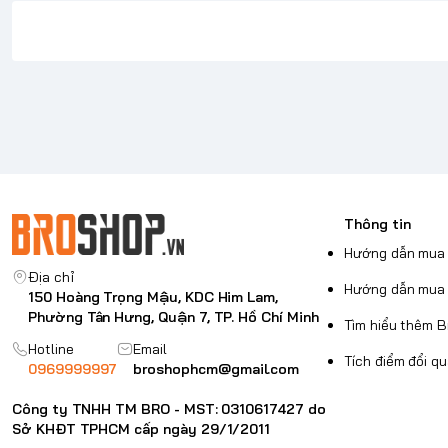
Điểm neo dây đeo tích hợp:
Tăng cường tính bảo mật
bao gồm).
Khả năng chống rơi từ độ cao 4,6 mét (15 ft
): Đượ
đập khi rơi từ độ cao 4,6 mét, đảm bảo thiết bị của bạn v
ẫ
khắc nghiệt nhất. Đáp ứng tiêu chuẩn thử nghiệm rơi của
*Lưu ý:
Sản phẩm là ốp lưng, không có điện thoại đi kèm.
Nội dung bổ sung
Tình trạng:
Mới 100% Chính hãng.
Bảo hành:
12 Tháng.
Địa chỉ bảo hành.
Thông tin
Trọn bộ:
Nguyên hộp.
Hướng dẫn mua 
Địa chỉ
Hướng dẫn mua 
150 Hoàng Trọng Mậu, KDC Him Lam,
Phường Tân Hưng, Quận 7, TP. Hồ Chí Minh
Tìm hiểu thêm 
Hotline
Email
Tích điểm đổi q
0969999997
broshophcm@gmail.com
Công ty TNHH TM BRO - MST: 0310617427 do
Sở KHĐT TPHCM cấp ngày 29/1/2011