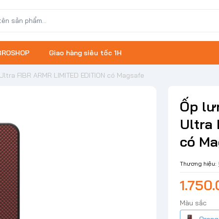
 BROSHOP
Giao hàng siêu tốc 1H
ltra FIBR ARMR LIMITED EDITION có Magsafe
Ốp lư
Ultra
có Ma
Thương hiệu:
1.750
Màu sắc