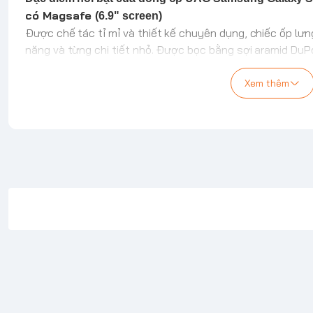
có Magsafe
(6.9" screen)
Được chế tác tỉ mỉ và thiết kế chuyên dụng, chiếc ốp lưng
năng và từng chi tiết nhỏ. Được bọc bằng sợi aramid DuP
năng chịu nhiệt vượt trội trong một thiết kế mỏng nhẹ đế
các góc cạnh được bo tròn và những điểm nhấn kim loại t
Xem thêm
Cấu trúc sợi Aramid Kevlar®:
Sợi aramid chịu nhiệt, đ
vỏ, mang lại độ bền vượt trội, trọng lượng nhẹ và cảm giá
Mô-đun từ tính:
Tương thích với MagSafe, hầu hết các b
trợ Samsung Pay.
Thiết kế mỏng nhẹ tinh tế:
Thiết kế kiểu dáng đẹp, mỏ
cảm giác tự nhiên của thiết bị đồng thời bảo vệ thiết bị
dày. Khe cắt chính xác giúp dễ dàng truy cập vào bút S P
Cấu trúc bảo vệ tinh tế:
Tấm lưng PC đúc liền và viền 
bằng, được tăng cường bởi lớp bám chống trượt kín đáo
Viền kim loại cho camera và các chi tiết trang trí:
V
va chạm bề mặt, kết hợp với các chi tiết logo kim loại tin
Thiết kế nút bấm chính xác:
Các nút bấm cỡ lớn với c
năng điều khiển mượt mà, nhạy bén cùng cảm giác chạm s