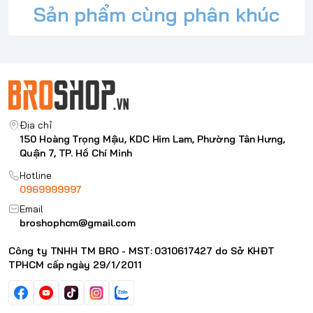
Đã được kiểm tra lau chùi đạt chuẩn y tế
Sản phẩm cùng phân khúc
Tương thích với MacBook Air 15" (M2/M3) (2023-2024)
(A2941, A3114)
Nội dung bổ sung
Tình trạng: Mới 100% Chính hãng.
Bảo hành: 12 Tháng.
Địa chỉ bảo hành.
Trọn bộ: Nguyên hộp.
Địa chỉ
150 Hoàng Trọng Mậu, KDC Him Lam, Phường Tân Hưng,
Quận 7, TP. Hồ Chí Minh
Hotline
0969999997
Email
broshophcm@gmail.com
Công ty TNHH TM BRO - MST: 0310617427 do Sở KHĐT
TPHCM cấp ngày 29/1/2011