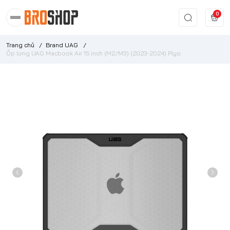
0
Trang chủ
/
Brand UAG
/
Ốp lưng UAG Macbook Air 15 inch (M2/M3) (2023-2024) Plyo