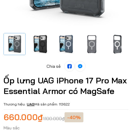
Chia sẻ
Ốp lưng UAG iPhone 17 Pro Max
Essential Armor có MagSafe
Thương hiệu:
UAG
Mã sản phẩm:
113622
660.000₫
-40%
1.100.000₫
Màu sắc