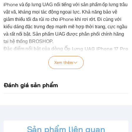
iPhone
và ốp lưng
UAG
nổi tiếng với sản phẩm ốp lưng trâu
vật vã, kháng mọi tác động ngoại lực. Khả năng bảo vệ
iPhone
giảm thiểu tối đa rủi ro cho
khi rơi rớt. Đi cùng với
kiểu dáng đặc trưng đẹp mạnh mẽ hợp thời trang, cực ngầu
và rất nổi bật. Sản phẩm
UAG
được phân phối chính hãng
tại hệ thống BROSHOP.
Ốp lưng
UAG
iPhone
17
Pro
Đặc điểm nổi bật của dòng
Max Essential Armor có MagSafe
Xem thêm
Bảo vệ thiết bị của bạn là rất quan trọng và cần có biện
pháp bảo vệ không khoan nhượng. Essential Armor không
chỉ mang đến cho bạn sự an tâm mà còn cung cấp cho
thiết bị của bạn một thiết kế mỏng, tiện dụng, bảo vệ góc
Đánh giá sản phẩm
được gia cố, hoa văn hình lục giác bên ngoài để phân tán
va đập, đặc tính kháng khuẩn và vẻ đẹp UAG không thể
nhầm lẫn.
Hoàn thiện với nam châm tích hợp giúp sạc nhanh
MagSafe. Essential Armor chính xác là vậy — ESSENTIAL.
Thiết kế mỏng, tiện dụng.
Sản phẩm liên quan