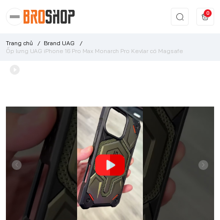
0
Trang chủ
/
Brand UAG
/
Ốp lưng UAG iPhone 16 Pro Max Monarch Pro Kevlar có Magsafe