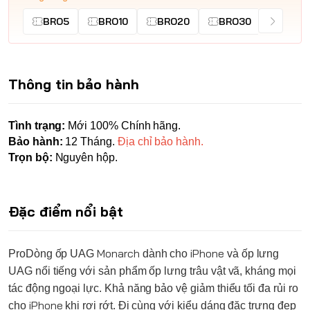
BRO5
BRO10
BRO20
BRO30
Thông tin bảo hành
Tình trạng:
Mới 100% Chính hãng.
Bảo hành:
12 Tháng.
Địa chỉ bảo hành.
Trọn bộ:
Nguyên hộp.
Đặc điểm nổi bật
Monarch
iPhone
ProDòng ốp
UAG
dành cho
và ốp lưng
UAG
nổi tiếng với sản phẩm ốp lưng trâu vật vã, kháng mọi
tác động ngoại lực. Khả năng bảo vệ giảm thiểu tối đa rủi ro
iPhone
cho
khi rơi rớt. Đi cùng với kiểu dáng đặc trưng đẹp