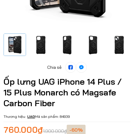
Chia sẻ
Ốp lưng UAG iPhone 14 Plus /
15 Plus Monarch có Magsafe
Carbon Fiber
Thương hiệu:
UAG
Mã sản phẩm:
84939
760.000₫
-60%
1.900.000₫