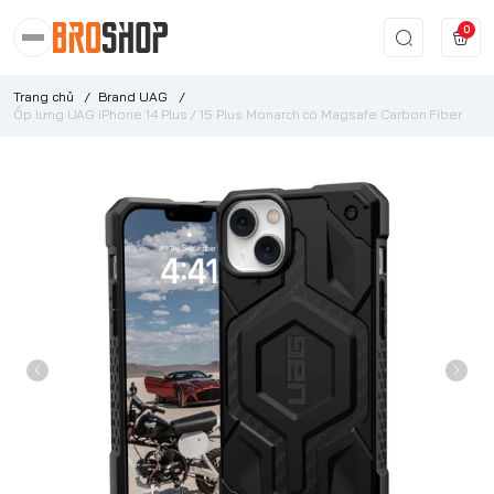
0
Trang chủ
/
Brand UAG
/
Ốp lưng UAG iPhone 14 Plus / 15 Plus Monarch có Magsafe Carbon Fiber