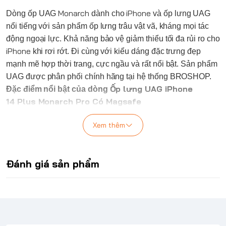
Monarch
iPhone
Dòng ốp
UAG
dành cho
và ốp lưng
UAG
nổi tiếng với sản phẩm ốp lưng trâu vật vã, kháng mọi tác
động ngoại lực. Khả năng bảo vệ giảm thiểu tối đa rủi ro cho
iPhone
khi rơi rớt. Đi cùng với kiểu dáng đặc trưng đẹp
mạnh mẽ hợp thời trang, cực ngầu và rất nổi bật. Sản phẩm
UAG
được phân phối chính hãng tại hệ thống BROSHOP.
Ốp lưng
UAG
iPhone
Đặc điểm nổi bật của dòng
14 Plus Monarch Pro Có Magsafe
Được chế tạo bằng các vật liệu cao cấp chất lượng hàng
đầu, Monarch Series là vỏ điện thoại dành cho mọi địa hình.
Xem thêm
Dòng sản phẩm mang lại giá trị cốt lõi cho thương hiệu
UAG
Chống rơi (6 mét).
Đánh giá sản phẩm
Cấu trúc 5 lớp được thiết kế cẩn thận cho phép bạn có
được sự tự do thực sự và không phải lo lắng về việc bảo vệ
thiết bị của mình.
Lõi mềm chống va đập & viền màn hình được bảo vệ toàn
diện