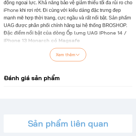
động ngoại lực. Khả năng bảo vệ giảm thiểu tối đa rủi ro cho
iPhone
khi rơi rớt. Đi cùng với kiểu dáng đặc trưng đẹp
mạnh mẽ hợp thời trang, cực ngầu và rất nổi bật. Sản phẩm
UAG
được phân phối chính hãng tại hệ thống BROSHOP.
Ốp lưng
UAG
iPhone
14 /
Đặc điểm nổi bật của dòng
iPhone 13 Monarch có Magsafe
Được chế tạo bằng các vật liệu cao cấp chất lượng hàng
đầu, Monarch Series là vỏ điện thoại dành cho mọi địa hình.
Xem thêm
Dòng sản phẩm mang lại giá trị cốt lõi cho thương hiệu
UAG
Chống rơi (6 mét).
Đánh giá sản phẩm
Cấu trúc 5 lớp được thiết kế cẩn thận cho phép bạn có
được sự tự do thực sự và không phải lo lắng về việc bảo vệ
thiết bị của mình.
Lõi mềm chống va đập & viền màn hình được bảo vệ toàn
diện
Cạnh xung quanh thân ốp được thiết kế thân thiện khi bạn
Sản phẩm liên quan
cầm trên tay
Kết cấu composite nhẹ lông vũ