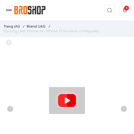
0
Trang chủ
/
Brand UAG
/
Ốp lưng UAG iPhone 14 / iPhone 13 Monarch có Magsafe