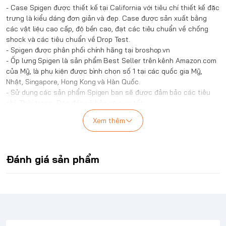
- Case
Spigen
được thiết kế tại California với tiêu chí thiết kế đặc
trưng là kiểu dáng đơn giản và đẹp. Case được sản xuất bằng
các vật liệu cao cấp, độ bền cao, đạt các tiêu chuẩn về chống
shock và các tiêu chuẩn về Drop Test.
-
Spigen
được phân phối chính hãng tại
broshop.vn
- Ốp lưng
Spigen
là sản phẩm Best Seller trên kênh Amazon.com
của Mỹ, là phụ kiện được bình chọn số 1 tại các quốc gia Mỹ,
Nhật, Singapore, Hong Kong và Hàn Quốc.
- Sử dụng các sản phẩm
Spigen
bạn sẽ được đảm bảo các tiêu
chí: Thời trang, Độc đáo và bảo vệ cực tốt.
SPIGEN
iPad Pro 11 inch
Đặc điểm nổi bật của dòng ốp
Xem thêm
(2024 M4) Case ULTRA HYBRID PRO
Bạn là người yêu thích sự sáng tạo và năng suất? Ốp lưng
Ultra Hybrid Pro chính là dành cho bạn! Với thiết kế siêu linh
Đánh giá sản phẩm
hoạt, mặt lưng trong suốt như pha lê và công nghệ bảo vệ
chống rơi độc đáo, chiếc ốp này sẽ là người bạn đồng hành
hoàn hảo cho chiếc iPad Pro 111 inch M4 thế hệ thứ 5 của
bạn.
Tính năng nổi bật:
Bảo vệ tối đa:
Công nghệ Air Cushion tiên tiến hấp thụ