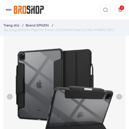
0
Trang chủ
/
Brand SPIGEN
/
Ốp lưng SPIGEN iPad Pro 11 inch (2024 M4) Case ULTRA HYBRID PRO