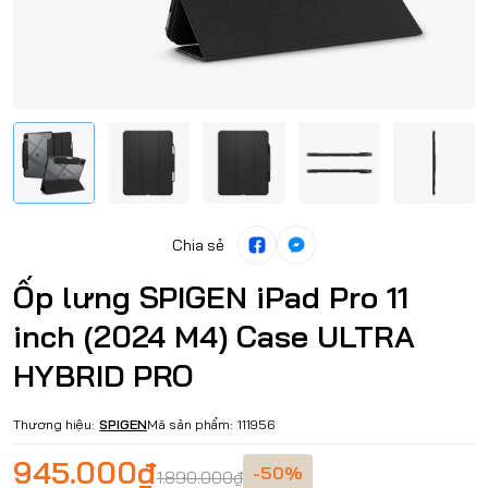
Chia sẻ
Ốp lưng SPIGEN iPad Pro 11
inch (2024 M4) Case ULTRA
HYBRID PRO
Thương hiệu:
SPIGEN
Mã sản phẩm:
111956
945.000₫
-50%
1.890.000₫