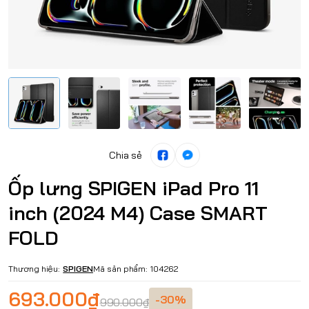
Chia sẻ
Ốp lưng SPIGEN iPad Pro 11
inch (2024 M4) Case SMART
FOLD
Thương hiệu:
SPIGEN
Mã sản phẩm:
104262
693.000₫
-30%
990.000₫