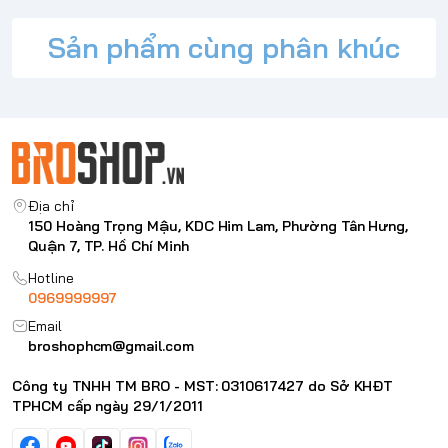
Khóa từ tính an toàn cho phép tự động đánh thức và chức
Sản phẩm cùng phân khúc
năng ngủ
Xem dễ dàng với bao da kiêm chân đế
Truy cập nhanh vào tất cả các tính năng với các đường
cắt chính xác
Địa chỉ
150 Hoàng Trọng Mậu, KDC Him Lam, Phường Tân Hưng,
Quận 7, TP. Hồ Chí Minh
Hotline
0969999997
Email
broshophcm@gmail.com
Công ty TNHH TM BRO - MST: 0310617427 do Sở KHĐT
TPHCM cấp ngày 29/1/2011