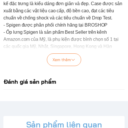
kế đặc trưng là kiểu dáng đơn giản và đẹp. Case được sản
xuất bằng các vật liệu cao cấp, độ bền cao, đạt các tiêu
chuẩn về chống shock và các tiêu chuẩn về Drop Test.
-
Spigen
được phân phối chính hãng tại
BROSHOP
-
Ốp lưng
Spigen
là sản phẩm Best Seller trên kênh
Amazon.com của Mỹ, là phụ kiện được bình chọn số 1 tại
các quốc gia Mỹ, Nhật, Singapore, Hong Kong và Hàn
Quốc.
Xem thêm
- Sử dụng các sản phẩm
Spigen
bạn sẽ được đảm bảo các
tiêu chí: Thời trang, Độc đáo và bảo vệ cực tốt.
Đặc điểm nổi bật của dòng ỐP LƯNG IPHONE 16
Đánh giá sản phẩm
PLUS SPIGEN Ultra Hybrid
Ốp lưng Spigen iPhone 16 Series Ultra Hybrid được thiết kế
sạch sẽ, trong suốt và vượt thời gian giúp điện thoại của
bạn luôn đẹp như mới. Ultra Hybrid Navy Blue kết hợp bởi
một mảnh nhựa cứng Polycarbonate pha kính trong veo và
một lớp viền cao su đàn hồi với công nghệ chống sốc bảo
Sản phẩm liên quan
vệ iPhone của bán tránh những tác động va chạm.